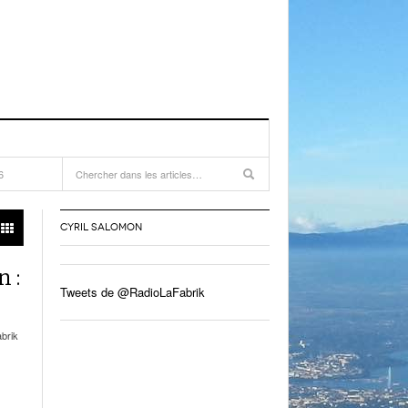
6
/11/2018
 L’art De Prendre Les Mots Au
6
2026
6
CYRIL SALOMON
/2018
val 2026 | Roberto Fonseca &
-
ntre Tension Et Délicatesse
6
 :
6
018
Tweets de @RadioLaFabrik
6
val 2026 | Reuben James, La
6
2026
brik
6
18
al 2026 | J’ai Rêvé Melody
026
 12/04/2018