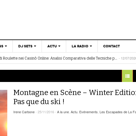
NS
DJ SETS
ACTU
LA RADIO
CONTACT
Strategia di Roulette nei Casinò Online: Analisi Comparativa delle Tecniche più Efficaci e dei Jackpot più Attraenti
- 12/07/202
CENACLE
EVÉNEMENTS
LA FABRIK
- 03/04/2019
- 29
L’invité D’Azimut : Chien Bleu
CNCL666 – Le Grand Zbeul #2
Ismo Leikola, Ou
Gioca Ovunque, Vinci Sempre: Guida Completa alle App di Casinò Mobile con Tornei Estivi e Pagamenti Sicuri
- 11/07/202
- 29/06/
Sérieux
Il valore della fedeltà: come i programmi VIP trasformano le vincite in esperienze culturali uniche
ASS
LES
PLAYLISTS
- 08/07/202
NOUS REJOINDRE
di Three Card Poker: Guida Festiva ai Live Dealer delle Casinò Online
COLLABORATEURS
- 07/07/2026
RAPHIE
SOCIÉTÉ
SOUTIEN ET
- 06/03/2019
- 25/10
L’invité D’Azimut : Cold Bath
CNCL666 – Le Grand Zbeul
Cully Jazz Festi
ola, ou l’art de prendre les mots au sérieux
- 29/06/2026
CONSTRUCT
PARTENARIATS
Vincent Segal, E
The Chemistry of Connection: How Datingskillss Data Explains Attraction Among Dutch Women
- 24/06/202
Montagne en Scène – Winter Edition
20/04/2026
Come l’Intelligenza Artificiale sta Rivoluzionando i Bonus nei Casinò Online – Verso un’Esperienza di Gioco su Misura
EST-CE QU’ON
- 19/06/202
ATELIERS ET FORMATIONS
- 06/02/2019
- 27/09/2
L’invité D’Azimut: Le Collectif Puck
CNCL 666 – FAST ZBEUL
Natale digitale: come i tornei di casinò crypto hanno rivoluzionato la sicurezza dei pagamenti
PEUT ALLER?
- 09/06/202
Pas que du ski !
TEMENT
Cully Jazz Festi
La nuova frontiera delle scommesse: come le piattaforme di esports stanno ridisegnando il mercato delle puntate sportive
- 09/06/202
LES
FLUSSPFERD
- 16/04/
Classe !
Slot‑Innovazioni Mobile: Temi Esclusivi, Tecnologia Live‑Dealer e l’Esplosione del Gioco on‑the‑Go
Irene Carbone
- 25/11/2016 -
A la une
,
Actu
,
Evénements
,
Les Escapades de La Fa
- 02/06/202
- 23/01/2019
- 26/06/20
L’invité D’Azimut : Joshua Howlett
Cénacle – LAST ZBEUL
LES
RADIO MASALA
Lecteur
Cully Jazz Festiv
audio
TÉS
TECHHOUSE
- 13/04/2
Gardot
-
Les Invités D’Azimut – Byron Leon &
Cénacle – Luv My Wax 11 – Raw G
’ÉTÉ
PLUS DE MIX