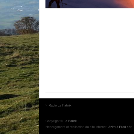
GROOVE 
IL ÉTAIT
L’ASTUCE
PORTE E
LA FABRI
LA MINU
LITTÉRAI
LA SOUT
MUSIQUE
ANTIPOD
NOS ANC
SONORI
Radio La Fabrik
THEME F
ZIRCONI
Copyright ©
La Fabrik
.
ANCIENN
Hébergement et réalisation du site internet:
Azimut Prod sàrl
ÉMISSIO