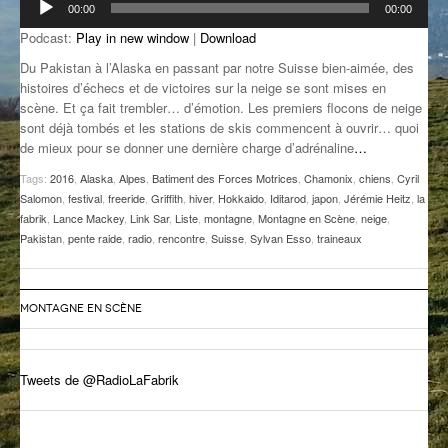
00:00
00:00
audio
GROOVE N SUN
PLUS DE MIX
Podcast:
Play in new window
|
Download
IL ÉTAIT UNE FOIS
Du Pakistan à l’Alaska en passant par notre Suisse bien-aimée, des
histoires d’échecs et de victoires sur la neige se sont mises en
scène. Et ça fait trembler… d’émotion. Les premiers flocons de neige
L’ASTUCE DE LA PORTE EN BOIS
sont déjà tombés et les stations de skis commencent à ouvrir… quoi
de mieux pour se donner une dernière charge d’adrénaline
…
LA FABRIK POÉTIK
Tags:
2016
,
Alaska
,
Alpes
,
Batiment des Forces Motrices
,
Chamonix
,
chiens
,
Cyril
LA MINUTE LITTÉRAIRE
Salomon
,
festival
,
freeride
,
Griffith
,
hiver
,
Hokkaido
,
Iditarod
,
japon
,
Jérémie Heitz
,
la
fabrik
,
Lance Mackey
,
Link Sar
,
Liste
,
montagne
,
Montagne en Scène
,
neige
,
LA SOUTERRAINE
Pakistan
,
pente raide
,
radio
,
rencontre
,
Suisse
,
Sylvan Esso
,
traineaux
MUSIQUE DES ANTIPODES
MONTAGNE EN SCÈNE
NOS ANCIENS
SONORIK
Tweets de @RadioLaFabrik
THEME FORCE
ZIRCONIUM