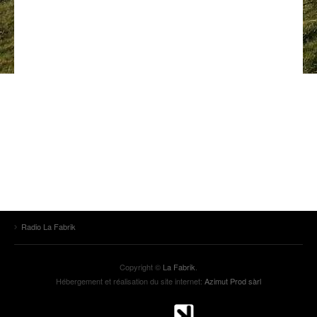
ANCIENNES ÉMISSIONS
Radio La Fabrik
Copyright ©
La Fabrik
.
Hébergement et réalisation du site internet:
Azimut Prod sàrl