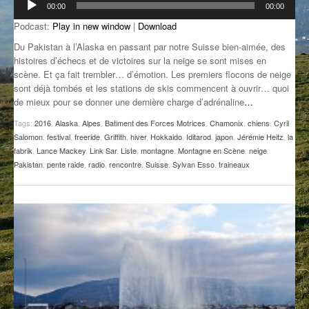
00:00
00:00
audio
GROOVE N SUN
PLUS DE MIX
Podcast:
Play in new window
|
Download
IL ÉTAIT UNE FOIS
Du Pakistan à l’Alaska en passant par notre Suisse bien-aimée, des
histoires d’échecs et de victoires sur la neige se sont mises en
scène. Et ça fait trembler… d’émotion. Les premiers flocons de neige
L’ASTUCE DE LA PORTE EN BOIS
sont déjà tombés et les stations de skis commencent à ouvrir… quoi
de mieux pour se donner une dernière charge d’adrénaline
…
LA FABRIK POÉTIK
Tags:
2016
,
Alaska
,
Alpes
,
Batiment des Forces Motrices
,
Chamonix
,
chiens
,
Cyril
LA MINUTE LITTÉRAIRE
Salomon
,
festival
,
freeride
,
Griffith
,
hiver
,
Hokkaido
,
Iditarod
,
japon
,
Jérémie Heitz
,
la
fabrik
,
Lance Mackey
,
Link Sar
,
Liste
,
montagne
,
Montagne en Scène
,
neige
,
LA SOUTERRAINE
Pakistan
,
pente raide
,
radio
,
rencontre
,
Suisse
,
Sylvan Esso
,
traineaux
MUSIQUE DES ANTIPODES
NOS ANCIENS
SONORIK
THEME FORCE
ZIRCONIUM