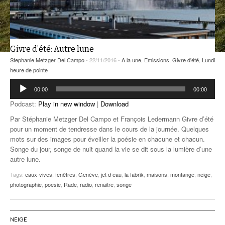
ANCIENNES ÉMISSIONS
Givre d’été: Autre lune
Stephanie Metzger Del Campo
- 22/11/2016 -
A la une
,
Emissions
,
Givre d'été
,
Lundi
heure de pointe
Lecteur
00:00
00:00
audio
Podcast:
Play in new window
|
Download
Par Stéphanie Metzger Del Campo et François Ledermann Givre d’été
pour un moment de tendresse dans le cours de la journée. Quelques
mots sur des images pour éveiller la poésie en chacune et chacun.
Songe du jour, songe de nuit quand la vie se dit sous la lumière d’une
autre lune.
Tags:
eaux-vives
,
fenêtres
,
Genève
,
jet d eau
,
la fabrik
,
maisons
,
montange
,
neige
,
photographie
,
poesie
,
Rade
,
radio
,
renaitre
,
songe
NEIGE