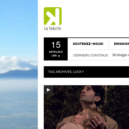
15
SOUTENEZ-NOUS!
EMISSIO
ARTICLES À
DERNIERS CONTENUS
LIRE
AZIMUT
CALM CL
Vincitori 
Ismo Leik
TAG ARCHIVES:
LUCKY
CARTOG
INTIME
CÉSURE
COMPLÈ
DES BUL
CRÉPIDU
CURIOSI
GIVRE D