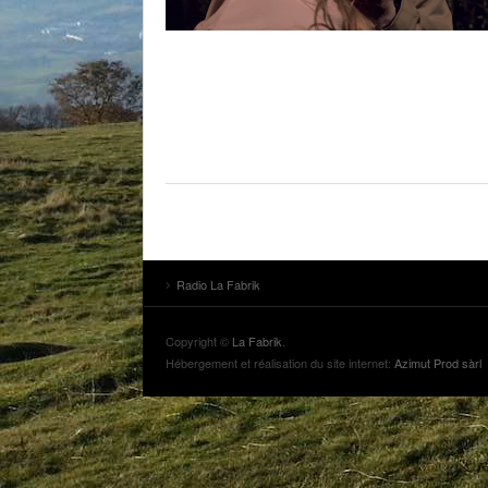
GROOVE 
IL ÉTAIT
L’ASTUCE
PORTE E
LA FABRI
LA MINU
LITTÉRAI
LA SOUT
MUSIQUE
Radio La Fabrik
ANTIPOD
NOS ANC
Copyright ©
La Fabrik
.
SONORI
Hébergement et réalisation du site internet:
Azimut Prod sàrl
THEME F
ZIRCONI
ANCIENN
ÉMISSIO