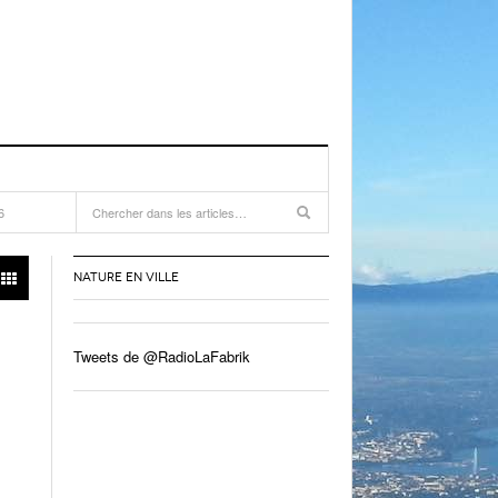
6
/11/2018
 L’art De Prendre Les Mots Au
6
2026
6
NATURE EN VILLE
/2018
val 2026 | Roberto Fonseca &
-
ntre Tension Et Délicatesse
6
6
018
Tweets de @RadioLaFabrik
6
val 2026 | Reuben James, La
6
2026
6
18
al 2026 | J’ai Rêvé Melody
026
 12/04/2018