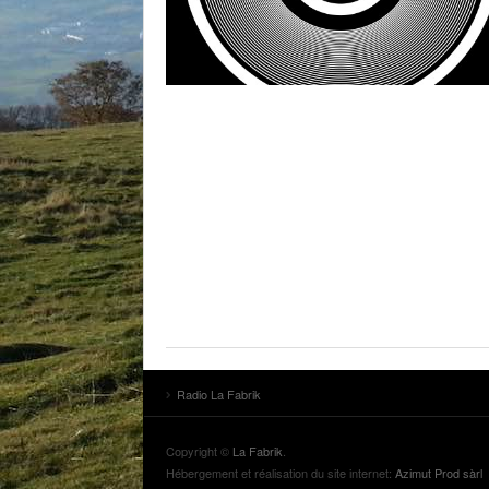
GROOVE 
IL ÉTAIT
L’ASTUCE
PORTE E
LA FABRI
LA MINU
LITTÉRAI
LA SOUT
MUSIQUE
ANTIPOD
NOS ANC
SONORI
THEME F
Radio La Fabrik
ZIRCONI
Copyright ©
La Fabrik
.
ANCIENN
Hébergement et réalisation du site internet:
Azimut Prod sàrl
ÉMISSIO