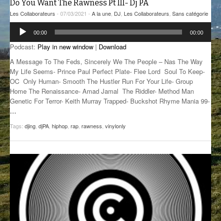
Do You Want The Rawness Pt III- Dj PA
GROOVE N SUN
PLUS DE MIX
Les Collaborateurs
- 07/03/2021 -
A la une
,
DJ
,
Les Collaborateurs
,
Sans catégorie
Lecteur
IL ÉTAIT UNE FOIS
00:00
00:00
audio
Podcast:
Play in new window
|
Download
L’ASTUCE DE LA PORTE EN BOIS
A Message To The Feds, Sincerely We The People – Nas The Way
My Life Seems- Prince Paul Perfect Plate- Flee Lord Soul To Keep-
LA FABRIK POÉTIK
OC Only Human- Smooth The Hustler Run For Your Life- Group
Home The Renaissance- Amad Jamal The Riddler- Method Man
LA MINUTE LITTÉRAIRE
Genetic For Terror- Keith Murray Trapped- Buckshot Rhyme Mania 99-
…
LA SOUTERRAINE
Tags:
djing
,
djPA
,
hiphop
,
rap
,
rawness
,
vinylonly
MUSIQUE DES ANTIPODES
NOS ANCIENS
SONORIK
THEME FORCE
ZIRCONIUM