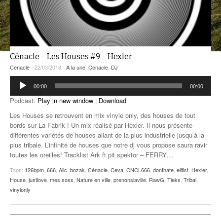
ANCIENNES ÉMISSIONS
Cénacle – Les Houses #9 – Hexler
Cenacle
- 22/03/2018 -
A la une
,
Cenacle
,
DJ
Lecteur
00:00
00:00
audio
Podcast:
Play in new window
|
Download
Les Houses se retrouvent en mix vinyle only, des houses de tout
bords sur La Fabrik ! Un mix réalisé par Hexler. Il nous présente
différentes variétés de houses allant de la plus industrielle jusqu’à la
plus tribale. L’infinité de houses que notre dj vous propose saura ravir
toutes les oreilles! Tracklist Ark ft pit spektor – FERRY
…
Tags:
126bpm
,
666
,
Alic
,
bozak
,
Cénacle
,
Ceva
,
CNCL666
,
donthate
,
elitist
,
Hexler
,
House
,
justlove
,
mes soss
,
Nature en ville
,
prenonslaville
,
RawG
,
Tieks
,
Tribal
,
vinylonly