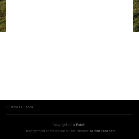
ANCIENNES ÉMISSIONS
Radio La Fabrik
Copyright ©
La Fabrik
.
Hébergement et réalisation du site internet:
Azimut Prod sàrl