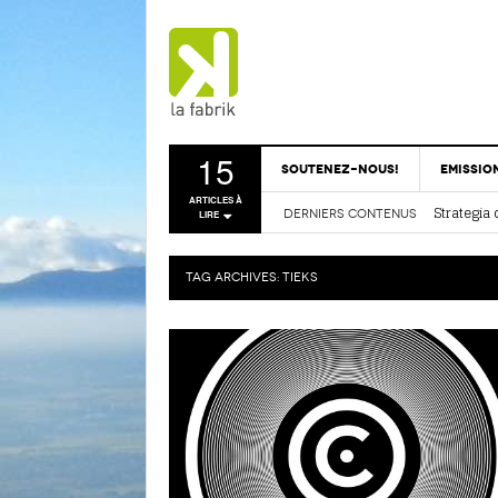
15
SOUTENEZ-NOUS!
EMISSIO
ARTICLES À
DERNIERS CONTENUS
LIRE
AZIMUT
CALM CL
Vincitori 
TAG ARCHIVES:
TIEKS
CARTOG
Ismo Leik
INTIME
CÉSURE
COMPLÈ
DES BUL
CRÉPIDU
CURIOSI
GIVRE D