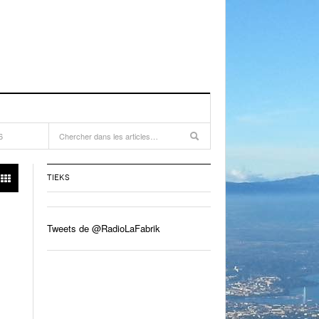
6
/11/2018
 L’art De Prendre Les Mots Au
6
2026
6
TIEKS
/2018
val 2026 | Roberto Fonseca &
-
ntre Tension Et Délicatesse
6
6
018
Tweets de @RadioLaFabrik
6
val 2026 | Reuben James, La
6
2026
6
18
al 2026 | J’ai Rêvé Melody
026
 12/04/2018