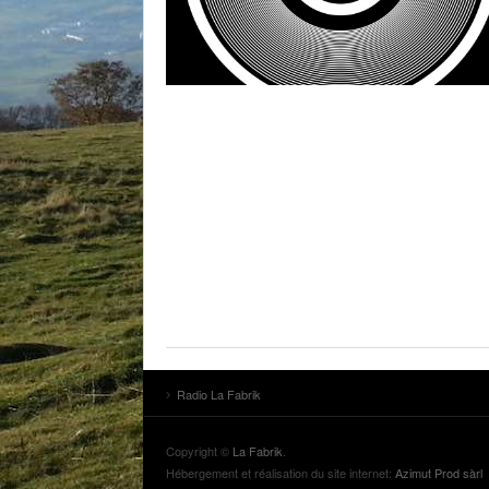
GROOVE 
IL ÉTAIT
L’ASTUCE
PORTE E
LA FABRI
LA MINU
LITTÉRAI
LA SOUT
MUSIQUE
ANTIPOD
NOS ANC
SONORI
THEME F
Radio La Fabrik
ZIRCONI
Copyright ©
La Fabrik
.
ANCIENN
Hébergement et réalisation du site internet:
Azimut Prod sàrl
ÉMISSIO