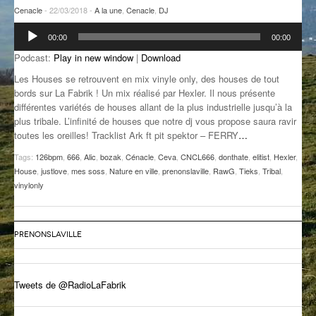
Cenacle
- 22/03/2018 -
A la une
,
Cenacle
,
DJ
GROOVE N SUN
PLUS DE MIX
Lecteur
00:00
00:00
audio
IL ÉTAIT UNE FOIS
Podcast:
Play in new window
|
Download
L’ASTUCE DE LA PORTE EN BOIS
Les Houses se retrouvent en mix vinyle only, des houses de tout
bords sur La Fabrik ! Un mix réalisé par Hexler. Il nous présente
LA FABRIK POÉTIK
différentes variétés de houses allant de la plus industrielle jusqu’à la
plus tribale. L’infinité de houses que notre dj vous propose saura ravir
LA MINUTE LITTÉRAIRE
toutes les oreilles! Tracklist Ark ft pit spektor – FERRY
…
Tags:
126bpm
,
666
,
Alic
,
bozak
,
Cénacle
,
Ceva
,
CNCL666
,
donthate
,
elitist
,
Hexler
,
LA SOUTERRAINE
House
,
justlove
,
mes soss
,
Nature en ville
,
prenonslaville
,
RawG
,
Tieks
,
Tribal
,
vinylonly
MUSIQUE DES ANTIPODES
NOS ANCIENS
PRENONSLAVILLE
SONORIK
THEME FORCE
Tweets de @RadioLaFabrik
ZIRCONIUM