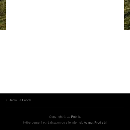
ANCIENNES ÉMISSIONS
Radio La Fabrik
Copyright ©
La Fabrik
.
Hébergement et réalisation du site internet:
Azimut Prod sàrl