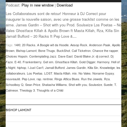
Podcast:
Play in new window
|
Download
GROOVE N SUN
PLUS DE MIX
Les Collaborateurs sont de retour! Honneur à DJ Correct pour
IL ÉTAIT UNE FOIS
inaugurer la nouvelle saison, avec une grosse tracklist comme on les
aime. James Gardin – Shot with you Prod. Soulseize Los Poetas – No
Vales Ghostface Killah & Apollo Brown ft Masta Killah, Rza, Killa Sin
L’ASTUCE DE LA PORTE EN BOIS
Jamall Bufford – 20 Racks ft Pep Love &
…
LA FABRIK POÉTIK
Tags:
14Kt
,
20 Racks
,
A Boogie wit da Hoodie
,
Aesop Rock
,
Anderson Paak
,
Apollo
Brown
,
Bishop Lamont
,
Bone Thugs
,
BuckShot
,
Call Ticketron
,
Chance the rapper
,
LA MINUTE LITTÉRAIRE
Choices Hopsin
,
Contemplating Jazz
,
Dave East
,
David Blake Jr
,
dj correct
,
Dj
Faze
,
E-40
,
Frankenberry
,
Get em
,
Ghostface Killah
,
Gold Digger
,
Harmony
,
Hell of
LA SOUTERRAINE
a Night
,
hiphop
,
I Just Can't
,
Jamall Bufford
,
James Gardin
,
Killa Sin
,
Knowledge
,
les
collaborateurs
,
Los Poetas
,
LOST
,
Masta Killah
,
mix
,
No Vales
,
Noname Gypsy
,
MUSIQUE DES ANTIPODES
nouveauté
,
Pep Love
,
rap
,
rentree
,
Rings Attica Blues
,
Run the Jewels
,
Rza
,
Schoolboy Q
,
Sean Price
,
Shatasha Williams
,
Shot with you
,
Soulseize
,
Suede
,
T.
NOS ANCIENS
Calmese
,
Theology 3
,
Thoughts of a Child
SONORIK
BISHOP LAMONT
THEME FORCE
ZIRCONIUM