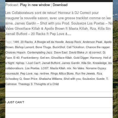
Podcast:
Play in new window
|
Download
GROOVE N SUN
PLUS DE MIX
Les Collaborateurs sont de retour! Honneur à DJ Correct pour
IL ÉTAIT UNE FOIS
inaugurer la nouvelle saison, avec une grosse tracklist comme on les
aime. James Gardin – Shot with you Prod. Soulseize Los Poetas – No
Vales Ghostface Killah & Apollo Brown ft Masta Killah, Rza, Killa Sin
L’ASTUCE DE LA PORTE EN BOIS
Jamall Bufford – 20 Racks ft Pep Love &
…
LA FABRIK POÉTIK
Tags:
14Kt
,
20 Racks
,
A Boogie wit da Hoodie
,
Aesop Rock
,
Anderson Paak
,
Apollo
Brown
,
Bishop Lamont
,
Bone Thugs
,
BuckShot
,
Call Ticketron
,
Chance the rapper
,
LA MINUTE LITTÉRAIRE
Choices Hopsin
,
Contemplating Jazz
,
Dave East
,
David Blake Jr
,
dj correct
,
Dj
Faze
,
E-40
,
Frankenberry
,
Get em
,
Ghostface Killah
,
Gold Digger
,
Harmony
,
Hell of
LA SOUTERRAINE
a Night
,
hiphop
,
I Just Can't
,
Jamall Bufford
,
James Gardin
,
Killa Sin
,
Knowledge
,
les
collaborateurs
,
Los Poetas
,
LOST
,
Masta Killah
,
mix
,
No Vales
,
Noname Gypsy
,
MUSIQUE DES ANTIPODES
nouveauté
,
Pep Love
,
rap
,
rentree
,
Rings Attica Blues
,
Run the Jewels
,
Rza
,
Schoolboy Q
,
Sean Price
,
Shatasha Williams
,
Shot with you
,
Soulseize
,
Suede
,
T.
NOS ANCIENS
Calmese
,
Theology 3
,
Thoughts of a Child
SONORIK
I JUST CAN’T
THEME FORCE
ZIRCONIUM