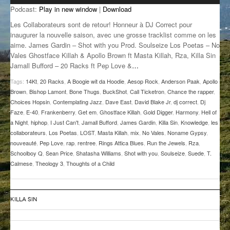
Podcast:
Play in new window
|
Download
GROOVE N SUN
PLUS DE MIX
Les Collaborateurs sont de retour! Honneur à DJ Correct pour
IL ÉTAIT UNE FOIS
inaugurer la nouvelle saison, avec une grosse tracklist comme on les
aime. James Gardin – Shot with you Prod. Soulseize Los Poetas – No
Vales Ghostface Killah & Apollo Brown ft Masta Killah, Rza, Killa Sin
L’ASTUCE DE LA PORTE EN BOIS
Jamall Bufford – 20 Racks ft Pep Love &
…
LA FABRIK POÉTIK
Tags:
14Kt
,
20 Racks
,
A Boogie wit da Hoodie
,
Aesop Rock
,
Anderson Paak
,
Apollo
Brown
,
Bishop Lamont
,
Bone Thugs
,
BuckShot
,
Call Ticketron
,
Chance the rapper
,
LA MINUTE LITTÉRAIRE
Choices Hopsin
,
Contemplating Jazz
,
Dave East
,
David Blake Jr
,
dj correct
,
Dj
Faze
,
E-40
,
Frankenberry
,
Get em
,
Ghostface Killah
,
Gold Digger
,
Harmony
,
Hell of
LA SOUTERRAINE
a Night
,
hiphop
,
I Just Can't
,
Jamall Bufford
,
James Gardin
,
Killa Sin
,
Knowledge
,
les
collaborateurs
,
Los Poetas
,
LOST
,
Masta Killah
,
mix
,
No Vales
,
Noname Gypsy
,
MUSIQUE DES ANTIPODES
nouveauté
,
Pep Love
,
rap
,
rentree
,
Rings Attica Blues
,
Run the Jewels
,
Rza
,
Schoolboy Q
,
Sean Price
,
Shatasha Williams
,
Shot with you
,
Soulseize
,
Suede
,
T.
NOS ANCIENS
Calmese
,
Theology 3
,
Thoughts of a Child
SONORIK
KILLA SIN
THEME FORCE
ZIRCONIUM