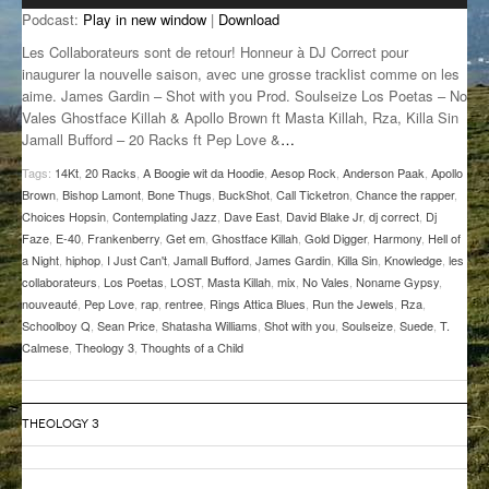
Podcast:
Play in new window
|
Download
GROOVE N SUN
PLUS DE MIX
Les Collaborateurs sont de retour! Honneur à DJ Correct pour
IL ÉTAIT UNE FOIS
inaugurer la nouvelle saison, avec une grosse tracklist comme on les
aime. James Gardin – Shot with you Prod. Soulseize Los Poetas – No
Vales Ghostface Killah & Apollo Brown ft Masta Killah, Rza, Killa Sin
L’ASTUCE DE LA PORTE EN BOIS
Jamall Bufford – 20 Racks ft Pep Love &
…
LA FABRIK POÉTIK
Tags:
14Kt
,
20 Racks
,
A Boogie wit da Hoodie
,
Aesop Rock
,
Anderson Paak
,
Apollo
Brown
,
Bishop Lamont
,
Bone Thugs
,
BuckShot
,
Call Ticketron
,
Chance the rapper
,
LA MINUTE LITTÉRAIRE
Choices Hopsin
,
Contemplating Jazz
,
Dave East
,
David Blake Jr
,
dj correct
,
Dj
Faze
,
E-40
,
Frankenberry
,
Get em
,
Ghostface Killah
,
Gold Digger
,
Harmony
,
Hell of
LA SOUTERRAINE
a Night
,
hiphop
,
I Just Can't
,
Jamall Bufford
,
James Gardin
,
Killa Sin
,
Knowledge
,
les
collaborateurs
,
Los Poetas
,
LOST
,
Masta Killah
,
mix
,
No Vales
,
Noname Gypsy
,
MUSIQUE DES ANTIPODES
nouveauté
,
Pep Love
,
rap
,
rentree
,
Rings Attica Blues
,
Run the Jewels
,
Rza
,
Schoolboy Q
,
Sean Price
,
Shatasha Williams
,
Shot with you
,
Soulseize
,
Suede
,
T.
NOS ANCIENS
Calmese
,
Theology 3
,
Thoughts of a Child
SONORIK
THEOLOGY 3
THEME FORCE
ZIRCONIUM