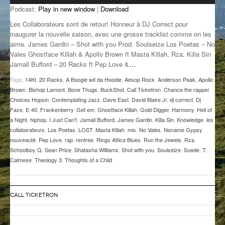
Podcast:
Play in new window
|
Download
GROOVE N SUN
PLUS DE MIX
Les Collaborateurs sont de retour! Honneur à DJ Correct pour
IL ÉTAIT UNE FOIS
inaugurer la nouvelle saison, avec une grosse tracklist comme on les
aime. James Gardin – Shot with you Prod. Soulseize Los Poetas – No
Vales Ghostface Killah & Apollo Brown ft Masta Killah, Rza, Killa Sin
L’ASTUCE DE LA PORTE EN BOIS
Jamall Bufford – 20 Racks ft Pep Love &
…
LA FABRIK POÉTIK
Tags:
14Kt
,
20 Racks
,
A Boogie wit da Hoodie
,
Aesop Rock
,
Anderson Paak
,
Apollo
Brown
,
Bishop Lamont
,
Bone Thugs
,
BuckShot
,
Call Ticketron
,
Chance the rapper
,
LA MINUTE LITTÉRAIRE
Choices Hopsin
,
Contemplating Jazz
,
Dave East
,
David Blake Jr
,
dj correct
,
Dj
Faze
,
E-40
,
Frankenberry
,
Get em
,
Ghostface Killah
,
Gold Digger
,
Harmony
,
Hell of
LA SOUTERRAINE
a Night
,
hiphop
,
I Just Can't
,
Jamall Bufford
,
James Gardin
,
Killa Sin
,
Knowledge
,
les
collaborateurs
,
Los Poetas
,
LOST
,
Masta Killah
,
mix
,
No Vales
,
Noname Gypsy
,
MUSIQUE DES ANTIPODES
nouveauté
,
Pep Love
,
rap
,
rentree
,
Rings Attica Blues
,
Run the Jewels
,
Rza
,
Schoolboy Q
,
Sean Price
,
Shatasha Williams
,
Shot with you
,
Soulseize
,
Suede
,
T.
NOS ANCIENS
Calmese
,
Theology 3
,
Thoughts of a Child
SONORIK
CALL TICKETRON
THEME FORCE
ZIRCONIUM