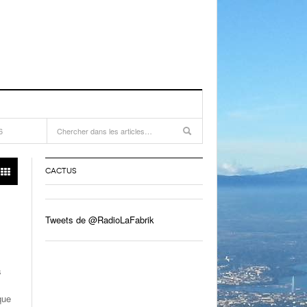
6
/11/2018
 L’art De Prendre Les Mots Au
6
2026
6
CACTUS
/2018
val 2026 | Roberto Fonseca &
-
ntre Tension Et Délicatesse
6
6
018
Tweets de @RadioLaFabrik
6
val 2026 | Reuben James, La
6
2026
6
18
s
al 2026 | J’ai Rêvé Melody
026
que
 12/04/2018