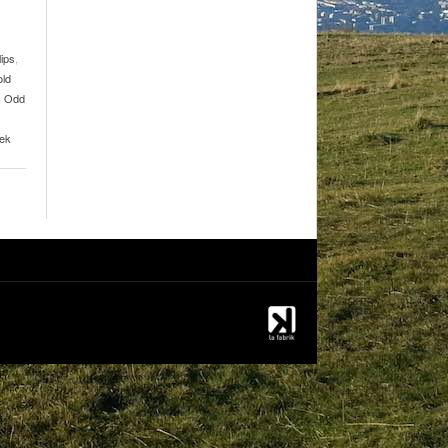
al 2026 | Entre Héritage Et
- 12/04/2026
ent
lips
,
iew All
ld
,
Odd
ek