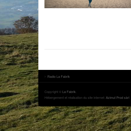
GROOVE 
IL ÉTAIT
L’ASTUCE
PORTE E
LA FABRI
LA MINU
LITTÉRAI
LA SOUT
MUSIQUE
Radio La Fabrik
ANTIPOD
NOS ANC
Copyright ©
La Fabrik
.
SONORI
Hébergement et réalisation du site internet:
Azimut Prod sàrl
THEME F
ZIRCONI
ANCIENN
ÉMISSIO