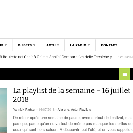
NS
DJ SETS
ACTU
LA RADIO
CONTACT
Strategia di Roulette nei Casinò Online: Analisi Comparativa delle Tecniche più Efficaci e dei Jackpot più Attraenti
- 12/07/202
CENACLE
EVÉNEMENTS
LA FABRIK
- 03/04/2019
- 29
L’invité D’Azimut : Chien Bleu
CNCL666 – Le Grand Zbeul #2
Ismo Leikola, Ou
Gioca Ovunque, Vinci Sempre: Guida Completa alle App di Casinò Mobile con Tornei Estivi e Pagamenti Sicuri
- 11/07/202
- 29/06/
Sérieux
Il valore della fedeltà: come i programmi VIP trasformano le vincite in esperienze culturali uniche
ASS
LES
PLAYLISTS
NOUS REJOINDRE
- 08/07/202
di Three Card Poker: Guida Festiva ai Live Dealer delle Casinò Online
COLLABORATEURS
- 07/07/2026
RAPHIE
SOCIÉTÉ
SOUTIEN ET
- 06/03/2019
- 25/10
L’invité D’Azimut : Cold Bath
CNCL666 – Le Grand Zbeul
Cully Jazz Festi
ola, ou l’art de prendre les mots au sérieux
- 29/06/2026
CONSTRUCT
PARTENARIATS
Vincent Segal, E
The Chemistry of Connection: How Datingskillss Data Explains Attraction Among Dutch Women
- 24/06/202
La playlist de la semaine – 16 juillet
20/04/2026
Come l’Intelligenza Artificiale sta Rivoluzionando i Bonus nei Casinò Online – Verso un’Esperienza di Gioco su Misura
EST-CE QU’ON
ATELIERS ET FORMATIONS
- 19/06/202
- 06/02/2019
- 27/09/2
L’invité D’Azimut: Le Collectif Puck
CNCL 666 – FAST ZBEUL
Natale digitale: come i tornei di casinò crypto hanno rivoluzionato la sicurezza dei pagamenti
PEUT ALLER?
2018
- 09/06/202
TEMENT
Cully Jazz Festi
La nuova frontiera delle scommesse: come le piattaforme di esports stanno ridisegnando il mercato delle puntate sportive
- 09/06/202
LES
FLUSSPFERD
- 16/04/
Classe !
Slot‑Innovazioni Mobile: Temi Esclusivi, Tecnologia Live‑Dealer e l’Esplosione del Gioco on‑the‑Go
Yannick Richter
- 16/07/2018 -
A la une
,
Actu
,
Playlists
- 02/06/202
- 23/01/2019
- 26/06/20
L’invité D’Azimut : Joshua Howlett
Cénacle – LAST ZBEUL
LES
RADIO MASALA
De retour après une semaine de pause, avec surtout de l’estival, mai
Cully Jazz Festiv
pas que, parce qu’on ne va tout de même pas manquer les sorties de
TÉS
TECHHOUSE
- 13/04/2
Gardot
ceux qui sont hors-saison. A découvrir tout l’été, et on vous rappelle 
-
Les Invités D’Azimut – Byron Leon &
Cénacle – Luv My Wax 11 – Raw G
’ÉTÉ
PLUS DE MIX