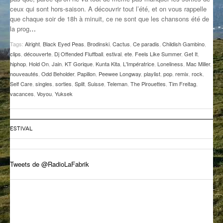
ceux qui sont hors-saison. A découvrir tout l’été, et on vous rappelle
GROOVE N SUN
PLUS DE MIX
que chaque soir de 18h à minuit, ce ne sont que les chansons été de
la prog
…
IL ÉTAIT UNE FOIS
Tags:
Alright
,
Black Eyed Peas
,
Brodinski
,
Cactus
,
Ce paradis
,
Childish Gambino
,
L’ASTUCE DE LA PORTE EN BOIS
clips
,
découverte
,
Dj Offended Fluffball
,
estival
,
ete
,
Feels Like Summer
,
Get It
,
hiphop
,
Hold On
,
Jain
,
KT Gorique
,
Kunta Kita
,
L'Impératrice
,
Loneliness
,
Mac Miller
,
LA FABRIK POÉTIK
nouveautés
,
Odd Beholder
,
Papillon
,
Peewee Longway
,
playlist
,
pop
,
remix
,
rock
,
Self Care
,
singles
,
sorties
,
Split
,
Suisse
,
Teleman
,
The Pirouettes
,
Tim Freitag
,
vacances
,
Voyou
,
Yuksek
LA MINUTE LITTÉRAIRE
LA SOUTERRAINE
ESTIVAL
MUSIQUE DES ANTIPODES
NOS ANCIENS
Tweets de @RadioLaFabrik
SONORIK
THEME FORCE
ZIRCONIUM