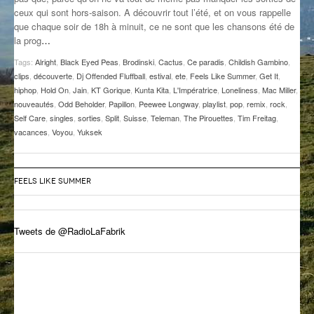
ceux qui sont hors-saison. A découvrir tout l’été, et on vous rappelle
GROOVE N SUN
PLUS DE MIX
que chaque soir de 18h à minuit, ce ne sont que les chansons été de
la prog
…
IL ÉTAIT UNE FOIS
Tags:
Alright
,
Black Eyed Peas
,
Brodinski
,
Cactus
,
Ce paradis
,
Childish Gambino
,
L’ASTUCE DE LA PORTE EN BOIS
clips
,
découverte
,
Dj Offended Fluffball
,
estival
,
ete
,
Feels Like Summer
,
Get It
,
hiphop
,
Hold On
,
Jain
,
KT Gorique
,
Kunta Kita
,
L'Impératrice
,
Loneliness
,
Mac Miller
,
LA FABRIK POÉTIK
nouveautés
,
Odd Beholder
,
Papillon
,
Peewee Longway
,
playlist
,
pop
,
remix
,
rock
,
Self Care
,
singles
,
sorties
,
Split
,
Suisse
,
Teleman
,
The Pirouettes
,
Tim Freitag
,
vacances
,
Voyou
,
Yuksek
LA MINUTE LITTÉRAIRE
LA SOUTERRAINE
FEELS LIKE SUMMER
MUSIQUE DES ANTIPODES
NOS ANCIENS
Tweets de @RadioLaFabrik
SONORIK
THEME FORCE
ZIRCONIUM