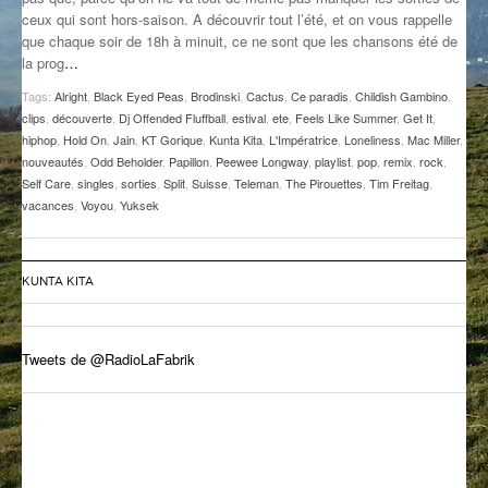
ceux qui sont hors-saison. A découvrir tout l’été, et on vous rappelle
GROOVE N SUN
PLUS DE MIX
que chaque soir de 18h à minuit, ce ne sont que les chansons été de
la prog
…
IL ÉTAIT UNE FOIS
Tags:
Alright
,
Black Eyed Peas
,
Brodinski
,
Cactus
,
Ce paradis
,
Childish Gambino
,
L’ASTUCE DE LA PORTE EN BOIS
clips
,
découverte
,
Dj Offended Fluffball
,
estival
,
ete
,
Feels Like Summer
,
Get It
,
hiphop
,
Hold On
,
Jain
,
KT Gorique
,
Kunta Kita
,
L'Impératrice
,
Loneliness
,
Mac Miller
,
LA FABRIK POÉTIK
nouveautés
,
Odd Beholder
,
Papillon
,
Peewee Longway
,
playlist
,
pop
,
remix
,
rock
,
Self Care
,
singles
,
sorties
,
Split
,
Suisse
,
Teleman
,
The Pirouettes
,
Tim Freitag
,
vacances
,
Voyou
,
Yuksek
LA MINUTE LITTÉRAIRE
LA SOUTERRAINE
KUNTA KITA
MUSIQUE DES ANTIPODES
NOS ANCIENS
Tweets de @RadioLaFabrik
SONORIK
THEME FORCE
ZIRCONIUM