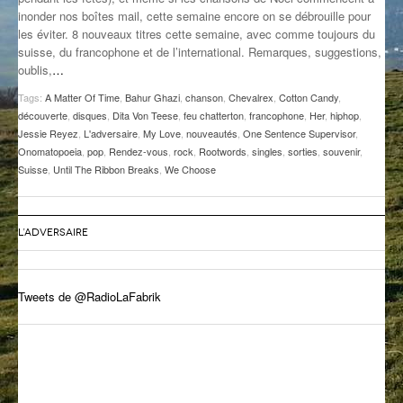
inonder nos boîtes mail, cette semaine encore on se débrouille pour
GROOVE N SUN
PLUS DE MIX
les éviter. 8 nouveaux titres cette semaine, avec comme toujours du
suisse, du francophone et de l’international. Remarques, suggestions,
IL ÉTAIT UNE FOIS
oublis,
…
L’ASTUCE DE LA PORTE EN BOIS
Tags:
A Matter Of Time
,
Bahur Ghazi
,
chanson
,
Chevalrex
,
Cotton Candy
,
découverte
,
disques
,
Dita Von Teese
,
feu chatterton
,
francophone
,
Her
,
hiphop
,
LA FABRIK POÉTIK
Jessie Reyez
,
L'adversaire
,
My Love
,
nouveautés
,
One Sentence Supervisor
,
Onomatopoeia
,
pop
,
Rendez-vous
,
rock
,
Rootwords
,
singles
,
sorties
,
souvenir
,
Suisse
,
Until The Ribbon Breaks
,
We Choose
LA MINUTE LITTÉRAIRE
LA SOUTERRAINE
L’ADVERSAIRE
MUSIQUE DES ANTIPODES
NOS ANCIENS
Tweets de @RadioLaFabrik
SONORIK
THEME FORCE
ZIRCONIUM