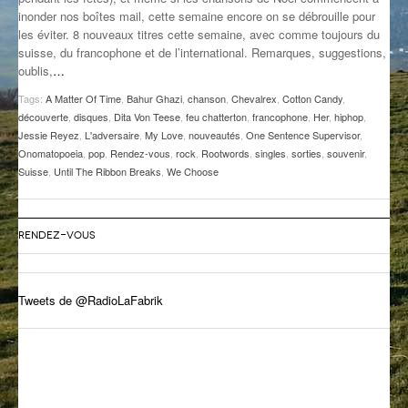
inonder nos boîtes mail, cette semaine encore on se débrouille pour
GROOVE N SUN
PLUS DE MIX
les éviter. 8 nouveaux titres cette semaine, avec comme toujours du
suisse, du francophone et de l’international. Remarques, suggestions,
IL ÉTAIT UNE FOIS
oublis,
…
L’ASTUCE DE LA PORTE EN BOIS
Tags:
A Matter Of Time
,
Bahur Ghazi
,
chanson
,
Chevalrex
,
Cotton Candy
,
découverte
,
disques
,
Dita Von Teese
,
feu chatterton
,
francophone
,
Her
,
hiphop
,
LA FABRIK POÉTIK
Jessie Reyez
,
L'adversaire
,
My Love
,
nouveautés
,
One Sentence Supervisor
,
Onomatopoeia
,
pop
,
Rendez-vous
,
rock
,
Rootwords
,
singles
,
sorties
,
souvenir
,
Suisse
,
Until The Ribbon Breaks
,
We Choose
LA MINUTE LITTÉRAIRE
LA SOUTERRAINE
RENDEZ-VOUS
MUSIQUE DES ANTIPODES
NOS ANCIENS
Tweets de @RadioLaFabrik
SONORIK
THEME FORCE
ZIRCONIUM