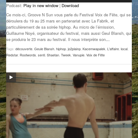
Podcast:
Play in new window
|
Download
GROOVE N SUN
PLUS DE MIX
Ce mois-ci, Groove N Sun vous parle du Festival Voix de Fête, qui se
IL ÉTAIT UNE FOIS
déroulera du 19 au 25 mars en partenariat avec La Fabrik, et
particulièrement de sa soirée hiphop. Au micro de l’émission,
Guillaume Noyé, organisateur du festival, mais aussi Geul Blansh, qui
L’ASTUCE DE LA PORTE EN BOIS
se produira le 23 mars au festival. Il nous interprète son
…
LA FABRIK POÉTIK
Tags:
découverte
,
Geule Blansh
,
hiphop
,
jo2plainp
,
Kacemwapalek
,
L'affaire
,
local
,
Redstar
,
Rootwords
,
senti
,
Shaetan
,
Tweek
,
Vanupie
,
Voix de Fête
LA MINUTE LITTÉRAIRE
LA SOUTERRAINE
MUSIQUE DES ANTIPODES
NOS ANCIENS
SONORIK
THEME FORCE
ZIRCONIUM