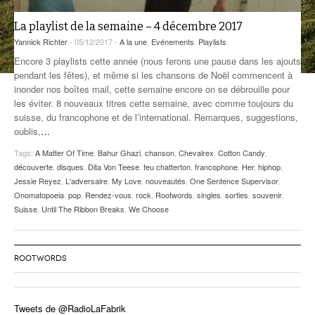
ANCIENNES ÉMISSIONS
La playlist de la semaine – 4 décembre 2017
Yannick Richter
- 05/12/2017 -
A la une
,
Evénements
,
Playlists
Encore 3 playlists cette année (nous ferons une pause dans les ajouts
pendant les fêtes), et même si les chansons de Noël commencent à
inonder nos boîtes mail, cette semaine encore on se débrouille pour
les éviter. 8 nouveaux titres cette semaine, avec comme toujours du
suisse, du francophone et de l’international. Remarques, suggestions,
oublis,
…
Tags:
A Matter Of Time
,
Bahur Ghazi
,
chanson
,
Chevalrex
,
Cotton Candy
,
découverte
,
disques
,
Dita Von Teese
,
feu chatterton
,
francophone
,
Her
,
hiphop
,
Jessie Reyez
,
L'adversaire
,
My Love
,
nouveautés
,
One Sentence Supervisor
,
Onomatopoeia
,
pop
,
Rendez-vous
,
rock
,
Rootwords
,
singles
,
sorties
,
souvenir
,
Suisse
,
Until The Ribbon Breaks
,
We Choose
ROOTWORDS
Tweets de @RadioLaFabrik