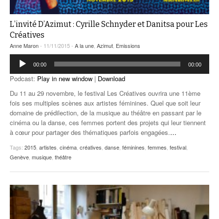
L’invité D’Azimut : Cyrille Schnyder et Danitsa pour Les
Créatives
Anne Maron
- 11/11/2015 -
A la une
,
Azimut
,
Emissions
Lecteur
00:00
00:00
audio
Podcast:
Play in new window
|
Download
Du 11 au 29 novembre, le festival Les Créatives ouvrira une 11ème
fois ses multiples scènes aux artistes féminines. Quel que soit leur
domaine de prédilection, de la musique au théâtre en passant par le
cinéma ou la danse, ces femmes portent des projets qui leur tiennent
à cœur pour partager des thématiques parfois engagées.
…
Tags:
2015
,
artistes
,
cinéma
,
créatives
,
danse
,
féminines
,
femmes
,
festival
,
Genève
,
musique
,
théâtre