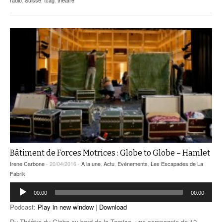
radio
,
Suisse
,
tcag
,
théâtre
Bâtiment de Forces Motrices : Globe to Globe – Hamlet
Irene Carbone
- 20/04/2016 -
A la une
,
Actu
,
Evénements
,
Les Escapades de La
Fabrik
Lecteur
00:00
00:00
audio
Podcast:
Play in new window
|
Download
Du Théâtre du Globe au bord de la Tamise, une compagnie de 12