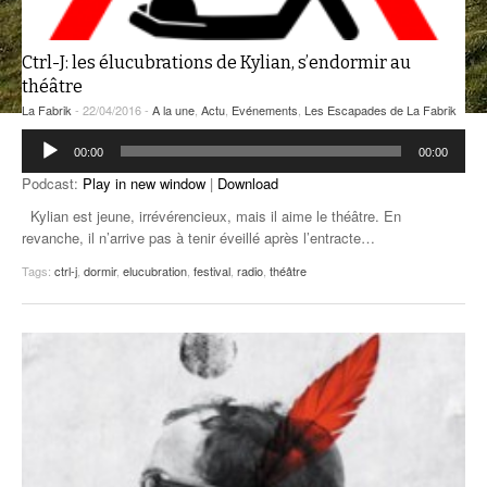
ANCIENNES ÉMISSIONS
Ctrl-J: les élucubrations de Kylian, s’endormir au
théâtre
La Fabrik
- 22/04/2016 -
A la une
,
Actu
,
Evénements
,
Les Escapades de La Fabrik
Lecteur
00:00
00:00
audio
Podcast:
Play in new window
|
Download
Kylian est jeune, irrévérencieux, mais il aime le théâtre. En
revanche, il n’arrive pas à tenir éveillé après l’entracte…
Tags:
ctrl-j
,
dormir
,
elucubration
,
festival
,
radio
,
théâtre