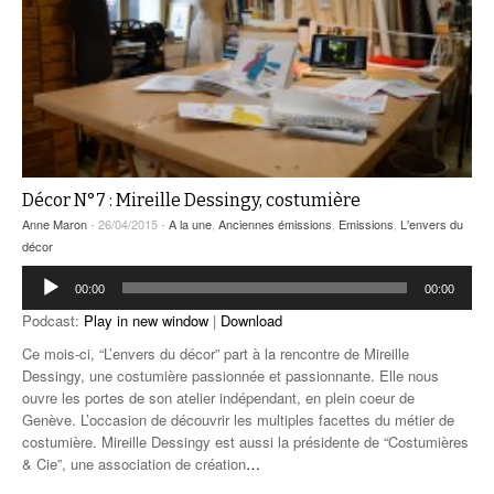
Décor N°7 : Mireille Dessingy, costumière
Anne Maron
- 26/04/2015 -
A la une
,
Anciennes émissions
,
Emissions
,
L'envers du
décor
Lecteur
00:00
00:00
audio
Podcast:
Play in new window
|
Download
Ce mois-ci, “L’envers du décor” part à la rencontre de Mireille
Dessingy, une costumière passionnée et passionnante. Elle nous
ouvre les portes de son atelier indépendant, en plein coeur de
Genève. L’occasion de découvrir les multiples facettes du métier de
costumière. Mireille Dessingy est aussi la présidente de “Costumières
& Cie”, une association de création
…