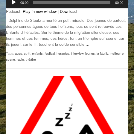
00:00
00:00
audio
GROOVE N SUN
PLUS DE MIX
Podcast:
Play in new window
|
Download
IL ÉTAIT UNE FOIS
Delphine de Stoutz a monté un petit miracle. Des jeunes de partout,
des personnes âgées de tous horizons, tous se sont retrouvés Les
Enfants d’Héraclès. Sur le thème de la migration silencieuse, ces
L’ASTUCE DE LA PORTE EN BOIS
hommes et ces femmes, ces héros, font un triomphe sur scène, car
ils jouent sur le fil, touchent la corde sensible,
…
LA FABRIK POÉTIK
Tags:
ages
,
ctrl-j
,
enfants
,
festival
,
heracles
,
interview
,
jeunes
,
la fabrik
,
metteur en
LA MINUTE LITTÉRAIRE
scene
,
radio
,
théâtre
LA SOUTERRAINE
MUSIQUE DES ANTIPODES
NOS ANCIENS
SONORIK
THEME FORCE
ZIRCONIUM