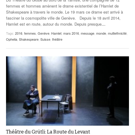
femmes et hommes amènent le drame existentiel de l’Hamlet de
Shakespeare à travers le monde. Le 19 mars ce drame est arrivé à
fasciner la cosmopolite ville de Genève. Depuis le 18 avril 2014,
Hamlet est en route, autour du monde. Depuis presque
…
Tags:
2016
,
femmes
,
Genève
,
Hamlet
,
mars 2016
,
message
,
monde
,
multiethnicité
,
Ophelia
,
Shakespeare
,
Suisse
,
théâtre
Théâtre du Grütli: La Route du Levant