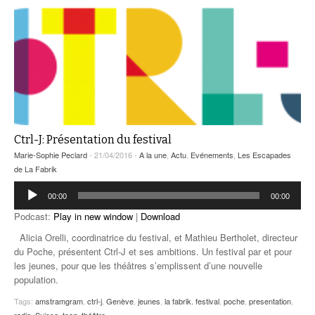
Ctrl-J: Présentation du festival
Marie-Sophie Peclard
- 21/04/2016 -
A la une
,
Actu
,
Evénements
,
Les Escapades
de La Fabrik
Lecteur
00:00
00:00
audio
Podcast:
Play in new window
|
Download
Alicia Orelli, coordinatrice du festival, et Mathieu Bertholet, directeur
du Poche, présentent Ctrl-J et ses ambitions. Un festival par et pour
les jeunes, pour que les théâtres s’emplissent d’une nouvelle
population.
Tags:
amstramgram
,
ctrl-j
,
Genève
,
jeunes
,
la fabrik. festival
,
poche
,
presentation
,