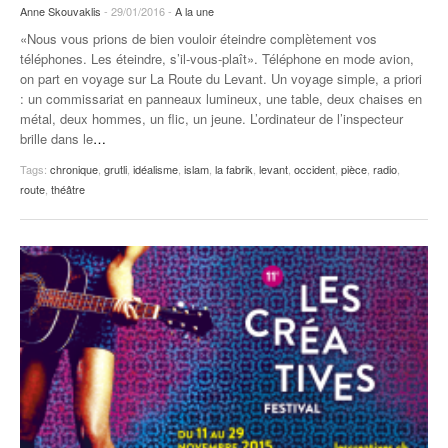
Anne Skouvaklis
- 29/01/2016 -
A la une
«Nous vous prions de bien vouloir éteindre complètement vos
téléphones. Les éteindre, s’il-vous-plaît». Téléphone en mode avion,
on part en voyage sur La Route du Levant. Un voyage simple, a priori
: un commissariat en panneaux lumineux, une table, deux chaises en
métal, deux hommes, un flic, un jeune. L’ordinateur de l’inspecteur
brille dans le
…
Tags:
chronique
,
grutli
,
idéalisme
,
islam
,
la fabrik
,
levant
,
occident
,
pièce
,
radio
,
route
,
théâtre