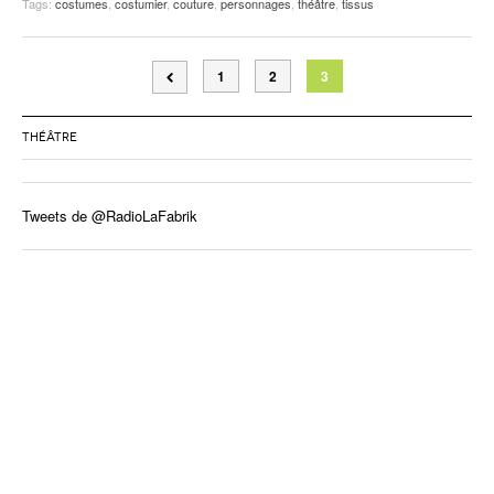
Tags:
costumes
,
costumier
,
couture
,
personnages
,
théâtre
,
tissus
1
2
3
THÉÂTRE
Tweets de @RadioLaFabrik