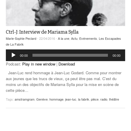
Ctrl-J: Interview de Mariama Sylla
Marie-Sophie Peclard
- 22/04/2016 -
A la une
,
Actu
,
Evénements
,
Les Escapades
de La Fabrik
Lecteur
00:00
00:00
audio
Podcast:
Play in new window
|
Download
Jean-Luc rend hommage à Jean-Luc Godard. Comme pour montrer
aux jeunes que les trucs de vieux, ça peut être pas mal. C’est du
moins un des objectifs de Mariama Sylla pour la mise en scène de
cette pièce…
Tags:
amstramgram
,
Genève
,
hommage
,
jean-luc
,
la fabrik
,
pièce
,
radio
,
théâtre