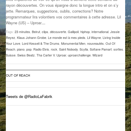
rayon découvertes. On vous épargne donc la longue intro et on s’y
GROOVE N SUN
PLUS DE MIX
jette. Remarques, suggestions, oublis, corrections? Notre
programmateur lira volontiers vos commentaires à cette adresse. Lil
IL ÉTAIT UNE FOIS
Wayne (US) – Uproar
…
L’ASTUCE DE LA PORTE EN BOIS
Tags:
23 minutes
,
Beirut
,
clips
,
découverte
,
Gallipoli
,
hiphop
,
international
,
Jessie
Reyez
,
Klaus Johann Grobe
,
Le monde est à mes pieds
,
Lil Wayne
,
Living Inside
LA FABRIK POÉTIK
Your Love
,
Lord Kesseli & The Drums
,
Monumental Men
,
nouveautés
,
Out Of
Reach
,
piano
,
pop
,
Radio Elvis
,
rock
,
Saint Nobody
,
Scylla
,
Sofiane Pamart
,
sorties
,
Suisse
,
Swiss Beatz
,
Tha Carter V
,
Uproar
,
uproarchallenge
,
Wizard
LA MINUTE LITTÉRAIRE
LA SOUTERRAINE
OUT OF REACH
MUSIQUE DES ANTIPODES
NOS ANCIENS
Tweets de @RadioLaFabrik
SONORIK
THEME FORCE
ZIRCONIUM