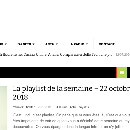
NS
DJ SETS
ACTU
LA RADIO
CONTACT
Strategia di Roulette nei Casinò Online: Analisi Comparativa delle Tecniche più Efficaci e dei Jackpot più Attraenti
- 12/07/202
Gioca Ovunque, Vinci Sempre: Guida Completa alle App di Casinò Mobile con Tornei Estivi e Pagamenti Sicuri
- 11/07/202
CENACLE
EVÉNEMENTS
LA FABRIK
- 03/04/2019
- 29
L’invité D’Azimut : Chien Bleu
CNCL666 – Le Grand Zbeul #2
Ismo Leikola, Ou
Il valore della fedeltà: come i programmi VIP trasformano le vincite in esperienze culturali uniche
- 08/07/202
- 29/06/
Sérieux
ASS
LES
PLAYLISTS
NOUS REJOINDRE
di Three Card Poker: Guida Festiva ai Live Dealer delle Casinò Online
- 07/07/2026
COLLABORATEURS
ola, ou l’art de prendre les mots au sérieux
- 29/06/2026
RAPHIE
SOCIÉTÉ
SOUTIEN ET
- 06/03/2019
- 25/10
L’invité D’Azimut : Cold Bath
CNCL666 – Le Grand Zbeul
Cully Jazz Festi
The Chemistry of Connection: How Datingskillss Data Explains Attraction Among Dutch Women
- 24/06/202
CONSTRUCT
PARTENARIATS
Vincent Segal, E
Come l’Intelligenza Artificiale sta Rivoluzionando i Bonus nei Casinò Online – Verso un’Esperienza di Gioco su Misura
- 19/06/202
La playlist de la semaine – 22 octob
20/04/2026
EST-CE QU’ON
ATELIERS ET FORMATIONS
Natale digitale: come i tornei di casinò crypto hanno rivoluzionato la sicurezza dei pagamenti
- 09/06/202
- 06/02/2019
- 27/09/2
L’invité D’Azimut: Le Collectif Puck
CNCL 666 – FAST ZBEUL
PEUT ALLER?
2018
La nuova frontiera delle scommesse: come le piattaforme di esports stanno ridisegnando il mercato delle puntate sportive
- 09/06/202
TEMENT
Cully Jazz Festi
Slot‑Innovazioni Mobile: Temi Esclusivi, Tecnologia Live‑Dealer e l’Esplosione del Gioco on‑the‑Go
- 02/06/202
LES
FLUSSPFERD
- 16/04/
Classe !
Yannick Richter
- 22/10/2018 -
A la une
,
Actu
,
Playlists
- 23/01/2019
- 26/06/20
L’invité D’Azimut : Joshua Howlett
Cénacle – LAST ZBEUL
LES
RADIO MASALA
C’est lundi, c’est playlist. On parie que si vous êtes là, c’est que vou
Cully Jazz Festiv
êtes impatients de voir ce qu’on vous a déniché cette semaine au ra
TÉS
TECHHOUSE
- 13/04/2
Gardot
découvertes. On vous épargne donc la longue intro et on s’y jette.
-
Les Invités D’Azimut – Byron Leon &
Cénacle – Luv My Wax 11 – Raw G
’ÉTÉ
PLUS DE MIX