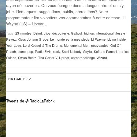
rayon découvertes. On vous épargne donc la longue intro et on s’y
GROOVE N SUN
PLUS DE MIX
jette. Remarques, suggestions, oublis, corrections? Notre
programmateur lira volontiers vos commentaires à cette adresse. Lil
IL ÉTAIT UNE FOIS
Wayne (US) – Uproar
…
L’ASTUCE DE LA PORTE EN BOIS
Tags:
23 minutes
,
Beirut
,
clips
,
découverte
,
Gallipoli
,
hiphop
,
international
,
Jessie
Reyez
,
Klaus Johann Grobe
,
Le monde est à mes pieds
,
Lil Wayne
,
Living Inside
LA FABRIK POÉTIK
Your Love
,
Lord Kesseli & The Drums
,
Monumental Men
,
nouveautés
,
Out Of
Reach
,
piano
,
pop
,
Radio Elvis
,
rock
,
Saint Nobody
,
Scylla
,
Sofiane Pamart
,
sorties
,
Suisse
,
Swiss Beatz
,
Tha Carter V
,
Uproar
,
uproarchallenge
,
Wizard
LA MINUTE LITTÉRAIRE
LA SOUTERRAINE
THA CARTER V
MUSIQUE DES ANTIPODES
NOS ANCIENS
Tweets de @RadioLaFabrik
SONORIK
THEME FORCE
ZIRCONIUM