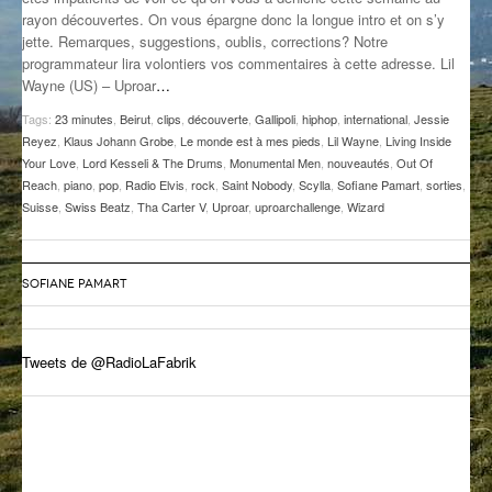
rayon découvertes. On vous épargne donc la longue intro et on s’y
GROOVE N SUN
PLUS DE MIX
jette. Remarques, suggestions, oublis, corrections? Notre
programmateur lira volontiers vos commentaires à cette adresse. Lil
IL ÉTAIT UNE FOIS
Wayne (US) – Uproar
…
L’ASTUCE DE LA PORTE EN BOIS
Tags:
23 minutes
,
Beirut
,
clips
,
découverte
,
Gallipoli
,
hiphop
,
international
,
Jessie
Reyez
,
Klaus Johann Grobe
,
Le monde est à mes pieds
,
Lil Wayne
,
Living Inside
LA FABRIK POÉTIK
Your Love
,
Lord Kesseli & The Drums
,
Monumental Men
,
nouveautés
,
Out Of
Reach
,
piano
,
pop
,
Radio Elvis
,
rock
,
Saint Nobody
,
Scylla
,
Sofiane Pamart
,
sorties
,
Suisse
,
Swiss Beatz
,
Tha Carter V
,
Uproar
,
uproarchallenge
,
Wizard
LA MINUTE LITTÉRAIRE
LA SOUTERRAINE
SOFIANE PAMART
MUSIQUE DES ANTIPODES
NOS ANCIENS
Tweets de @RadioLaFabrik
SONORIK
THEME FORCE
ZIRCONIUM