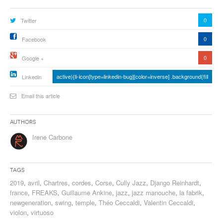
0
Twitter
0
Facebook
0
Google +
active){li-icon[type=linkedin-bug][color=inverse] .background{fill
Linkedin
Email this article
Authors
Irene Carbone
Tags
2019
,
avril
,
Chartres
,
cordes
,
Corse
,
Cully Jazz
,
Django Reinhardt
,
france
,
FREAKS
,
Guillaume Ankine
,
jazz
,
jazz manouche
,
la fabrik
,
newgeneration
,
swing
,
temple
,
Théo Ceccaldi
,
Valentin Ceccaldi
,
violon
,
virtuoso