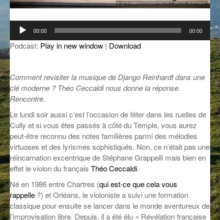
GROOVE N SUN
PLUS DE MIX
Lecteur
00:00
00:00
IL ÉTAIT UNE FOIS
audio
Podcast:
Play in new window
|
Download
L’ASTUCE DE LA PORTE EN BOIS
LA FABRIK POÉTIK
Comment revisiter la musique de Django Reinhardt dans une
clé moderne ? Théo Ceccaldi nous donne la réponse.
LA MINUTE LITTÉRAIRE
Rencontre.
LA SOUTERRAINE
Le lundi soir aussi c’est l’occasion de fêter dans les ruelles de
Cully et si vous êtes passés à côté du Temple, vous aurez
MUSIQUE DES ANTIPODES
peut-être reconnu des notes familières parmi des mélodies
virtuoses et des lyrismes sophistiqués. Non, ce n’était pas une
NOS ANCIENS
réincarnation excentrique de Stéphane Grappelli mais bien en
effet le violon du français
Théo Ceccaldi
.
SONORIK
Né en 1986 entre Chartres (
qui est-ce que cela vous
THEME FORCE
rappelle
?) et Orléans, le violoniste a suivi une formation
classique pour ensuite se lancer dans le monde aventureux de
ZIRCONIUM
l’improvisation libre. Depuis, il a été élu « Révélation française