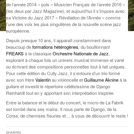
de l’année 2014 » puis « Musicien Français de l’année 2016 »
ANCIENNES ÉMISSIONS
(les deux par Jazz Magazine), et aujourd’hui il s’impose avec
sa Victoire du Jazz 2017 « Révélation de l’Année » comme
l’une des voix les plus singulières de la nouvelle scène jazz
européenne.
Depuis presque 10 ans, il apparaît constamment dans
beaucoup de
formations hétérogènes
, du bouillonnant
FREAKS
à la classique
Orchestre Nationale de Jazz
,
explorant à chaque fois un univers musical immense et varié
ou écrivant des compositions personnelles tout à fait uniques.
Pour cette édition du Cully Jazz, il s’entoure d’un trio formé
avec son frère
Valentin
au violoncelle et
Guillaume Aknine
à la
guitare et investit le répertoire célébrissime de Django
Reinhardt tout en y apportant son interprétation inspirée.
Entre la balance et le début du concert, le micro de La Fabrik
est tombé dans ses mains. Il nous parle de Django, de la
Corse, de chemises fleuries et… à vous de découvrir le reste !
Sharing