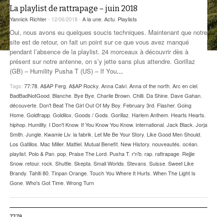
La playlist de rattrapage – juin 2018
ANCIENNES ÉMISSIONS
Yannick Richter
- 12/06/2018 -
A la une
,
Actu
,
Playlists
Oui, nous avons eu quelques soucis techniques. Maintenant que notre
site est de retour, on fait un point sur ce que vous avez manqué
pendant l’absence de la playlist. 24 morceaux à découvrir dès à
présent sur notre antenne, on s’y jette sans plus attendre. Gorillaz
(GB) – Humility Pusha T (US) – If You
…
Tags:
77:78
,
A$AP Ferg
,
A$AP Rocky
,
Anna Calvi
,
Anna of the north
,
Arc en ciel
,
BadBadNotGood
,
Blanche
,
Bye Bye
,
Charlie Brown
,
Chilli
,
Da Shine
,
Dave Gahan
,
découverte
,
Don't Beat The Girl Out Of My Boy
,
February 3rd
,
Flasher
,
Going
Home
,
Goldfrapp
,
Goldilox
,
Goods / Gods
,
Gorillaz
,
Harlem Anthem
,
Hearts Hearts
,
hiphop
,
Humility
,
I Don't Know
,
If You Know You Know
,
international
,
Jack Black
,
Jorja
Smith
,
Jungle
,
Kwamie Liv
,
la fabrik
,
Let Me Be Your Story
,
Like Good Men Should
,
Los Gatillos
,
Mac Miller
,
Mattiel
,
Mutual Benefit
,
New History
,
nouveautés
,
océan
,
playlist
,
Polo & Pan
,
pop
,
Praise The Lord
,
Pusha T
,
r'n'b
,
rap
,
rattrapage
,
Rejjie
Snow
,
retour
,
rock
,
Shuttle
,
Skepta
,
Small Worlds
,
Stevans
,
Suisse
,
Sweet Like
Brandy
,
Tahiti 80
,
Tinpan Orange
,
Touch You Where It Hurts
,
When The Light Is
Gone
,
Who's Got Time
,
Wrong Turn
77:78