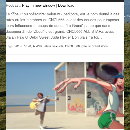
Podcast:
Play in new window
|
Download
GROOVE N SUN
PLUS DE MIX
Le “Zbeul” ou “désordre” selon wikipedipote, est le nom donné à ces
IL ÉTAIT UNE FOIS
mixs où les membres du CNCL666 jouent des coudes pour imposer
leurs influences et coups de coeur. “Le Grand” parce que sans
déconner 2h de “Zbeul” c’est grand. CNCL666 ALL STARZ avec:
L’ASTUCE DE LA PORTE EN BOIS
Jjalan Raw G Delor Sweet Juda Hexler Bon plaisir à toi
…
LA FABRIK POÉTIK
Tags:
2019
,
77:78
,
A Walk
,
abus sexuels
,
CNCL 666
,
gva
,
le grand zbeul
LA MINUTE LITTÉRAIRE
LA SOUTERRAINE
MUSIQUE DES ANTIPODES
NOS ANCIENS
SONORIK
THEME FORCE
ZIRCONIUM