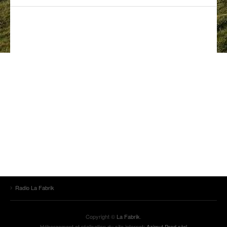
ANCIENNES ÉMISSIONS
Radio La Fabrik
Copyright ©
La Fabrik
.
Hébergement et réalisation du site internet:
Azimut Prod sàrl