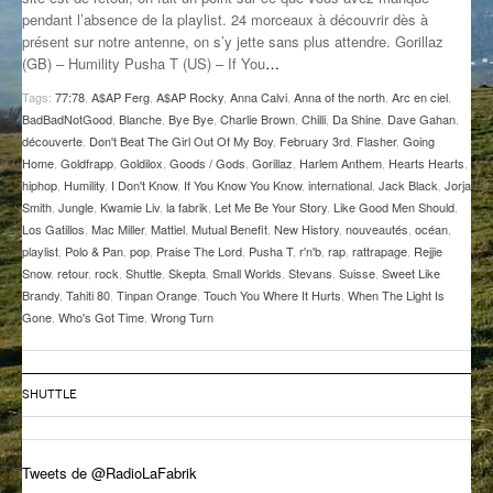
pendant l’absence de la playlist. 24 morceaux à découvrir dès à
GROOVE N SUN
PLUS DE MIX
présent sur notre antenne, on s’y jette sans plus attendre. Gorillaz
(GB) – Humility Pusha T (US) – If You
…
IL ÉTAIT UNE FOIS
Tags:
77:78
,
A$AP Ferg
,
A$AP Rocky
,
Anna Calvi
,
Anna of the north
,
Arc en ciel
,
L’ASTUCE DE LA PORTE EN BOIS
BadBadNotGood
,
Blanche
,
Bye Bye
,
Charlie Brown
,
Chilli
,
Da Shine
,
Dave Gahan
,
découverte
,
Don't Beat The Girl Out Of My Boy
,
February 3rd
,
Flasher
,
Going
LA FABRIK POÉTIK
Home
,
Goldfrapp
,
Goldilox
,
Goods / Gods
,
Gorillaz
,
Harlem Anthem
,
Hearts Hearts
,
hiphop
,
Humility
,
I Don't Know
,
If You Know You Know
,
international
,
Jack Black
,
Jorja
Smith
,
Jungle
,
Kwamie Liv
,
la fabrik
,
Let Me Be Your Story
,
Like Good Men Should
,
LA MINUTE LITTÉRAIRE
Los Gatillos
,
Mac Miller
,
Mattiel
,
Mutual Benefit
,
New History
,
nouveautés
,
océan
,
playlist
,
Polo & Pan
,
pop
,
Praise The Lord
,
Pusha T
,
r'n'b
,
rap
,
rattrapage
,
Rejjie
LA SOUTERRAINE
Snow
,
retour
,
rock
,
Shuttle
,
Skepta
,
Small Worlds
,
Stevans
,
Suisse
,
Sweet Like
Brandy
,
Tahiti 80
,
Tinpan Orange
,
Touch You Where It Hurts
,
When The Light Is
MUSIQUE DES ANTIPODES
Gone
,
Who's Got Time
,
Wrong Turn
NOS ANCIENS
SONORIK
SHUTTLE
THEME FORCE
Tweets de @RadioLaFabrik
ZIRCONIUM