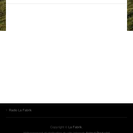
ANCIENNES ÉMISSIONS
Radio La Fabrik
Copyright ©
La Fabrik
.
Hébergement et réalisation du site internet:
Azimut Prod sàrl