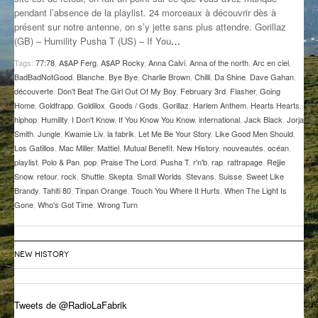
pendant l’absence de la playlist. 24 morceaux à découvrir dès à
GROOVE N SUN
PLUS DE MIX
présent sur notre antenne, on s’y jette sans plus attendre. Gorillaz
(GB) – Humility Pusha T (US) – If You
…
IL ÉTAIT UNE FOIS
Tags:
77:78
,
A$AP Ferg
,
A$AP Rocky
,
Anna Calvi
,
Anna of the north
,
Arc en ciel
,
L’ASTUCE DE LA PORTE EN BOIS
BadBadNotGood
,
Blanche
,
Bye Bye
,
Charlie Brown
,
Chilli
,
Da Shine
,
Dave Gahan
,
découverte
,
Don't Beat The Girl Out Of My Boy
,
February 3rd
,
Flasher
,
Going
LA FABRIK POÉTIK
Home
,
Goldfrapp
,
Goldilox
,
Goods / Gods
,
Gorillaz
,
Harlem Anthem
,
Hearts Hearts
,
hiphop
,
Humility
,
I Don't Know
,
If You Know You Know
,
international
,
Jack Black
,
Jorja
Smith
,
Jungle
,
Kwamie Liv
,
la fabrik
,
Let Me Be Your Story
,
Like Good Men Should
,
LA MINUTE LITTÉRAIRE
Los Gatillos
,
Mac Miller
,
Mattiel
,
Mutual Benefit
,
New History
,
nouveautés
,
océan
,
playlist
,
Polo & Pan
,
pop
,
Praise The Lord
,
Pusha T
,
r'n'b
,
rap
,
rattrapage
,
Rejjie
LA SOUTERRAINE
Snow
,
retour
,
rock
,
Shuttle
,
Skepta
,
Small Worlds
,
Stevans
,
Suisse
,
Sweet Like
Brandy
,
Tahiti 80
,
Tinpan Orange
,
Touch You Where It Hurts
,
When The Light Is
MUSIQUE DES ANTIPODES
Gone
,
Who's Got Time
,
Wrong Turn
NOS ANCIENS
SONORIK
NEW HISTORY
THEME FORCE
Tweets de @RadioLaFabrik
ZIRCONIUM