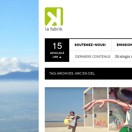
15
SOUTENEZ-NOUS!
EMISSIO
ARTICLES À
DERNIERS CONTENUS
LIRE
AZIMUT
CALM CL
Vincitori 
TAG ARCHIVES:
ARC EN CIEL
Ismo Leik
CARTOG
INTIME
CÉSURE
COMPLÈ
DES BUL
CRÉPIDU
CURIOSI
GIVRE D