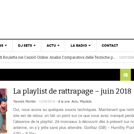
NS
DJ SETS
ACTU
LA RADIO
CONTACT
Strategia di Roulette nei Casinò Online: Analisi Comparativa delle Tecniche più Efficaci e dei Jackpot più Attraenti
- 12/07/202
Gioca Ovunque, Vinci Sempre: Guida Completa alle App di Casinò Mobile con Tornei Estivi e Pagamenti Sicuri
- 11/07/202
CENACLE
EVÉNEMENTS
LA FABRIK
- 03/04/2019
- 29
L’invité D’Azimut : Chien Bleu
CNCL666 – Le Grand Zbeul #2
Ismo Leikola, Ou
Il valore della fedeltà: come i programmi VIP trasformano le vincite in esperienze culturali uniche
- 08/07/202
- 29/06/
Sérieux
ASS
LES
PLAYLISTS
NOUS REJOINDRE
di Three Card Poker: Guida Festiva ai Live Dealer delle Casinò Online
- 07/07/2026
COLLABORATEURS
ola, ou l’art de prendre les mots au sérieux
- 29/06/2026
RAPHIE
SOCIÉTÉ
SOUTIEN ET
- 06/03/2019
- 25/10
L’invité D’Azimut : Cold Bath
CNCL666 – Le Grand Zbeul
Cully Jazz Festi
The Chemistry of Connection: How Datingskillss Data Explains Attraction Among Dutch Women
- 24/06/202
CONSTRUCT
PARTENARIATS
Vincent Segal, E
Come l’Intelligenza Artificiale sta Rivoluzionando i Bonus nei Casinò Online – Verso un’Esperienza di Gioco su Misura
- 19/06/202
La playlist de rattrapage – juin 2018
20/04/2026
EST-CE QU’ON
ATELIERS ET FORMATIONS
Natale digitale: come i tornei di casinò crypto hanno rivoluzionato la sicurezza dei pagamenti
- 09/06/202
- 06/02/2019
- 27/09/2
L’invité D’Azimut: Le Collectif Puck
CNCL 666 – FAST ZBEUL
PEUT ALLER?
La nuova frontiera delle scommesse: come le piattaforme di esports stanno ridisegnando il mercato delle puntate sportive
- 09/06/202
TEMENT
Yannick Richter
- 12/06/2018 -
A la une
,
Actu
,
Playlists
Cully Jazz Festi
Slot‑Innovazioni Mobile: Temi Esclusivi, Tecnologia Live‑Dealer e l’Esplosione del Gioco on‑the‑Go
- 02/06/202
LES
FLUSSPFERD
- 16/04/
Classe !
Oui, nous avons eu quelques soucis techniques. Maintenant que notr
- 23/01/2019
- 26/06/20
L’invité D’Azimut : Joshua Howlett
Cénacle – LAST ZBEUL
site est de retour, on fait un point sur ce que vous avez manqué pend
LES
RADIO MASALA
Cully Jazz Festiv
l’absence de la playlist. 24 morceaux à découvrir dès à présent sur no
TÉS
TECHHOUSE
- 13/04/2
Gardot
antenne, on s’y jette sans plus attendre. Gorillaz (GB) – Humility Pus
-
Les Invités D’Azimut – Byron Leon &
Cénacle – Luv My Wax 11 – Raw G
(US) – If You
…
’ÉTÉ
PLUS DE MIX