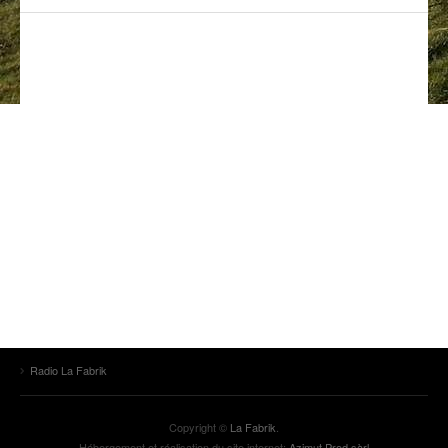
ANCIENNES ÉMISSIONS
Radio La Fabrik
Copyright ©
La Fabrik
.
Hébergement et réalisation du site internet:
Azimut Prod sàrl