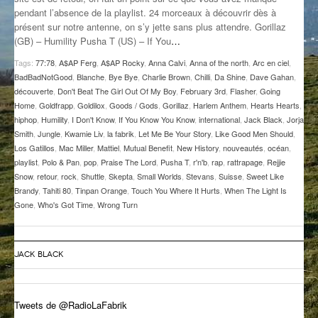
pendant l’absence de la playlist. 24 morceaux à découvrir dès à
GROOVE N SUN
PLUS DE MIX
présent sur notre antenne, on s’y jette sans plus attendre. Gorillaz
(GB) – Humility Pusha T (US) – If You
…
IL ÉTAIT UNE FOIS
Tags:
77:78
,
A$AP Ferg
,
A$AP Rocky
,
Anna Calvi
,
Anna of the north
,
Arc en ciel
,
L’ASTUCE DE LA PORTE EN BOIS
BadBadNotGood
,
Blanche
,
Bye Bye
,
Charlie Brown
,
Chilli
,
Da Shine
,
Dave Gahan
,
découverte
,
Don't Beat The Girl Out Of My Boy
,
February 3rd
,
Flasher
,
Going
LA FABRIK POÉTIK
Home
,
Goldfrapp
,
Goldilox
,
Goods / Gods
,
Gorillaz
,
Harlem Anthem
,
Hearts Hearts
,
hiphop
,
Humility
,
I Don't Know
,
If You Know You Know
,
international
,
Jack Black
,
Jorja
Smith
,
Jungle
,
Kwamie Liv
,
la fabrik
,
Let Me Be Your Story
,
Like Good Men Should
,
LA MINUTE LITTÉRAIRE
Los Gatillos
,
Mac Miller
,
Mattiel
,
Mutual Benefit
,
New History
,
nouveautés
,
océan
,
playlist
,
Polo & Pan
,
pop
,
Praise The Lord
,
Pusha T
,
r'n'b
,
rap
,
rattrapage
,
Rejjie
LA SOUTERRAINE
Snow
,
retour
,
rock
,
Shuttle
,
Skepta
,
Small Worlds
,
Stevans
,
Suisse
,
Sweet Like
Brandy
,
Tahiti 80
,
Tinpan Orange
,
Touch You Where It Hurts
,
When The Light Is
MUSIQUE DES ANTIPODES
Gone
,
Who's Got Time
,
Wrong Turn
NOS ANCIENS
SONORIK
JACK BLACK
THEME FORCE
Tweets de @RadioLaFabrik
ZIRCONIUM