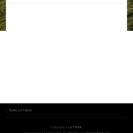
ANCIENNES ÉMISSIONS
Radio La Fabrik
Copyright ©
La Fabrik
.
Hébergement et réalisation du site internet:
Azimut Prod sàrl