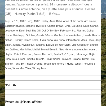
pendant l’absence de la playlist. 24 morceaux à découvrir dès à
GROOVE N SUN
PLUS DE MIX
présent sur notre antenne, on s’y jette sans plus attendre. Gorillaz
(GB) – Humility Pusha T (US) – If You
…
IL ÉTAIT UNE FOIS
Tags:
77:78
,
A$AP Ferg
,
A$AP Rocky
,
Anna Calvi
,
Anna of the north
,
Arc en ciel
,
L’ASTUCE DE LA PORTE EN BOIS
BadBadNotGood
,
Blanche
,
Bye Bye
,
Charlie Brown
,
Chilli
,
Da Shine
,
Dave Gahan
,
découverte
,
Don't Beat The Girl Out Of My Boy
,
February 3rd
,
Flasher
,
Going
LA FABRIK POÉTIK
Home
,
Goldfrapp
,
Goldilox
,
Goods / Gods
,
Gorillaz
,
Harlem Anthem
,
Hearts Hearts
,
hiphop
,
Humility
,
I Don't Know
,
If You Know You Know
,
international
,
Jack Black
,
Jorja
Smith
,
Jungle
,
Kwamie Liv
,
la fabrik
,
Let Me Be Your Story
,
Like Good Men Should
,
LA MINUTE LITTÉRAIRE
Los Gatillos
,
Mac Miller
,
Mattiel
,
Mutual Benefit
,
New History
,
nouveautés
,
océan
,
playlist
,
Polo & Pan
,
pop
,
Praise The Lord
,
Pusha T
,
r'n'b
,
rap
,
rattrapage
,
Rejjie
LA SOUTERRAINE
Snow
,
retour
,
rock
,
Shuttle
,
Skepta
,
Small Worlds
,
Stevans
,
Suisse
,
Sweet Like
Brandy
,
Tahiti 80
,
Tinpan Orange
,
Touch You Where It Hurts
,
When The Light Is
MUSIQUE DES ANTIPODES
Gone
,
Who's Got Time
,
Wrong Turn
NOS ANCIENS
SONORIK
MATTIEL
THEME FORCE
Tweets de @RadioLaFabrik
ZIRCONIUM