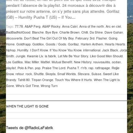
pendant l’absence de la playlist. 24 morceaux à découvrir dès à
GROOVE N SUN
PLUS DE MIX
présent sur notre antenne, on s’y jette sans plus attendre. Gorillaz
(GB) – Humility Pusha T (US) – If You
…
IL ÉTAIT UNE FOIS
Tags:
77:78
,
A$AP Ferg
,
A$AP Rocky
,
Anna Calvi
,
Anna of the north
,
Arc en ciel
,
L’ASTUCE DE LA PORTE EN BOIS
BadBadNotGood
,
Blanche
,
Bye Bye
,
Charlie Brown
,
Chilli
,
Da Shine
,
Dave Gahan
,
découverte
,
Don't Beat The Girl Out Of My Boy
,
February 3rd
,
Flasher
,
Going
LA FABRIK POÉTIK
Home
,
Goldfrapp
,
Goldilox
,
Goods / Gods
,
Gorillaz
,
Harlem Anthem
,
Hearts Hearts
,
hiphop
,
Humility
,
I Don't Know
,
If You Know You Know
,
international
,
Jack Black
,
Jorja
Smith
,
Jungle
,
Kwamie Liv
,
la fabrik
,
Let Me Be Your Story
,
Like Good Men Should
,
LA MINUTE LITTÉRAIRE
Los Gatillos
,
Mac Miller
,
Mattiel
,
Mutual Benefit
,
New History
,
nouveautés
,
océan
,
playlist
,
Polo & Pan
,
pop
,
Praise The Lord
,
Pusha T
,
r'n'b
,
rap
,
rattrapage
,
Rejjie
LA SOUTERRAINE
Snow
,
retour
,
rock
,
Shuttle
,
Skepta
,
Small Worlds
,
Stevans
,
Suisse
,
Sweet Like
Brandy
,
Tahiti 80
,
Tinpan Orange
,
Touch You Where It Hurts
,
When The Light Is
MUSIQUE DES ANTIPODES
Gone
,
Who's Got Time
,
Wrong Turn
NOS ANCIENS
SONORIK
WHEN THE LIGHT IS GONE
THEME FORCE
Tweets de @RadioLaFabrik
ZIRCONIUM