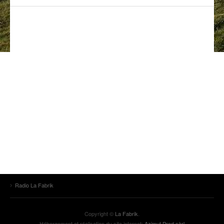
ANCIENNES ÉMISSIONS
Radio La Fabrik
Copyright ©
La Fabrik
.
Hébergement et réalisation du site internet:
Azimut Prod sàrl