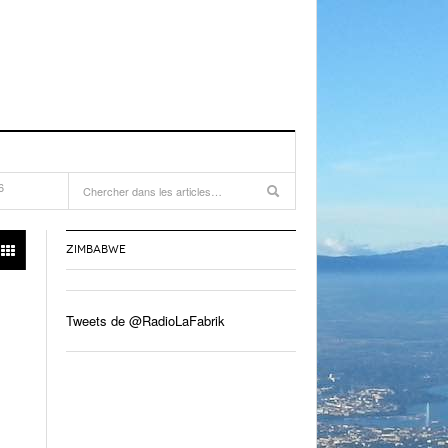
6
6
/11/2018
 L’art De Prendre Les Mots Au
6
2026
ZIMBABWE
/2018
val 2026 | Roberto Fonseca &
6
-
ntre Tension Et Délicatesse
6
6
018
Tweets de @RadioLaFabrik
6
val 2026 | Reuben James, La
6
2026
18
al 2026 | J’ai Rêvé Melody
026
 12/04/2018