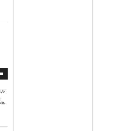
.
z
s
as
nder
a
ter
out-
er
.