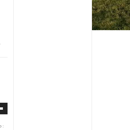
s
as
ter
er
.
,
z
s
as
o :