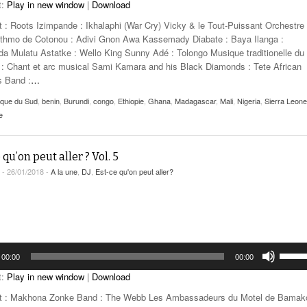
t:
Play in new window
|
Download
flèche
haut/b
st : Roots Izimpande : Ikhalaphi (War Cry) Vicky & le Tout-Puissant Orchestre
pour
thmo de Cotonou : Adivi Gnon Awa Kassemady Diabate : Baya Ilanga :
augmen
a Mulatu Astatke : Wello King Sunny Adé : Tolongo Musique traditionelle du
ou
 : Chant et arc musical Sami Kamara and his Black Diamonds : Tete African
diminu
s Band :
…
le
volume
ique du Sud
,
benin
,
Burundi
,
congo
,
Ethiopie
,
Ghana
,
Madagascar
,
Mali
,
Nigeria
,
Sierra Leone
e
 qu’on peut aller ? Vol. 5
- 26/01/2018 -
A la une
,
DJ
,
Est-ce qu'on peut aller?
Utilise
00:00
00:00
les
t:
Play in new window
|
Download
flèche
haut/b
st : Makhona Zonke Band : The Webb Les Ambassadeurs du Motel de Bamak
pour