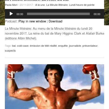
Paola Mori
- 20/11/2017 -
A la une
,
La Minute littéraire
,
Lundi heure de pointe
ANCIENNES ÉMISSIONS
Lecteur
00:00
00:00
audio
Podcast:
Play in new window
|
Download
La Minute littéraire: Au menu de la Minute littéraire du lundi 20
novembre 2017, La reine du bal de Mary Higgins Clark et Alafair Burke
(éditions Albin Michel).
Tags:
bal
,
cold case
,
émission de télé réalité
,
enquête
,
journaliste
,
présentateur
,
suspects