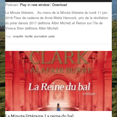
Podcast:
Play in new window
|
Download
GROOVE N SUN
PLUS DE MIX
La Minute littéraire, Au menu de la Minute littéraire du lundi 11 juin
IL ÉTAIT UNE FOIS
2018 Fleur de cadavre de Anne Mette Hancock, prix de la révélation
du polar danois 2017 (éditions Albin Michel) et Retour sur l’île de
Viveca Sten (éditions Albin Michel)
L’ASTUCE DE LA PORTE EN BOIS
Tags:
enquête
,
famille
,
journaliste
,
polar
LA FABRIK POÉTIK
LA MINUTE LITTÉRAIRE
LA SOUTERRAINE
MUSIQUE DES ANTIPODES
NOS ANCIENS
SONORIK
THEME FORCE
ZIRCONIUM
La Minute littéraire: La reine du bal