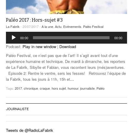
Paléo 2017 : Hors-sujet #3
La Fabrik
- 20/07/2017 -
A la une
,
Actu
,
Evénements
,
Paléo Festival
Lecteur
00:00
00:00
audio
Podcast:
Play in new window
|
Download
Paléo Festival, ce n’est pas que de l’art! Il s’agit avant tout d’une
expérience humaine et technique. De mardi à dimanche, les reporters
de La Fabrik, Sibylle et Fabian, vous racontent leurs (més)aventures.
Episode 2: Rentre le ventre, sers les fesses! Retrouvez l’équipe de
la Fabrik, tous les jours à 11h, 15h et
…
Tags:
2017
,
chronique
,
craque
,
hors sujet
,
humour
,
journaliste
,
Paléo
JOURNALISTE
Tweets de @RadioLaFabrik