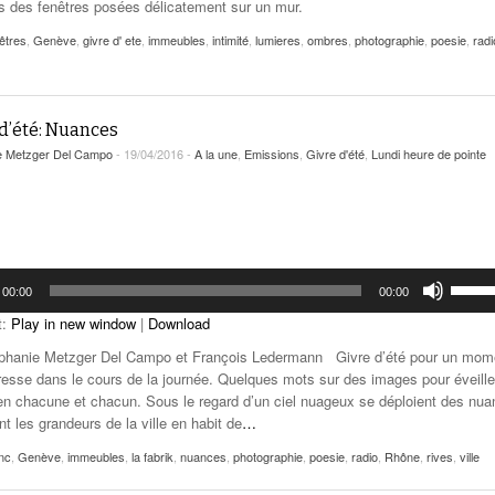
rs des fenêtres posées délicatement sur un mur.
diminu
le
êtres
,
Genève
,
givre d' ete
,
immeubles
,
intimité
,
lumieres
,
ombres
,
photographie
,
poesie
,
radi
volume
d’été: Nuances
e Metzger Del Campo
- 19/04/2016 -
A la une
,
Emissions
,
Givre d'été
,
Lundi heure de pointe
Utilise
00:00
00:00
les
t:
Play in new window
|
Download
flèche
haut/b
phanie Metzger Del Campo et François Ledermann Givre d’été pour un mom
pour
resse dans le cours de la journée. Quelques mots sur des images pour éveille
augmen
en chacune et chacun. Sous le regard d’un ciel nuageux se déploient des nu
ou
nt les grandeurs de la ville en habit de
…
diminu
le
nc
,
Genève
,
immeubles
,
la fabrik
,
nuances
,
photographie
,
poesie
,
radio
,
Rhône
,
rives
,
ville
volume