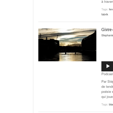
à trave
Tags:
fen
fabrik
Givre 
Stephani
Lecteur
audio
Podcas
Par Sté
de tend
poésie 
qui joue
Tags:
bla