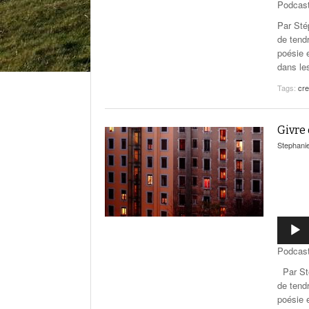
Podcas
Par Sté
de tend
poésie 
dans le
Tags:
cr
Givre 
Stephani
Lecteur
audio
Podcas
Par Sté
de tend
poésie 