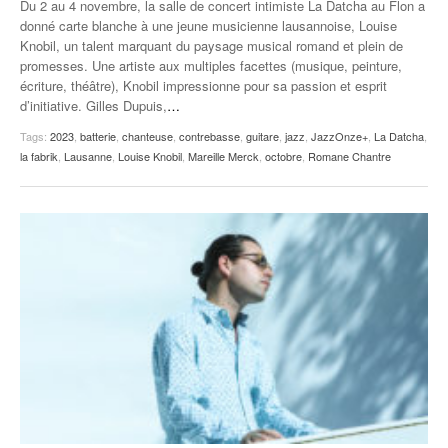
Du 2 au 4 novembre, la salle de concert intimiste La Datcha au Flon a
donné carte blanche à une jeune musicienne lausannoise, Louise
Knobil, un talent marquant du paysage musical romand et plein de
promesses. Une artiste aux multiples facettes (musique, peinture,
écriture, théâtre), Knobil impressionne pour sa passion et esprit
d’initiative. Gilles Dupuis,
…
Tags:
2023
,
batterie
,
chanteuse
,
contrebasse
,
guitare
,
jazz
,
JazzOnze+
,
La Datcha
,
la fabrik
,
Lausanne
,
Louise Knobil
,
Mareille Merck
,
octobre
,
Romane Chantre