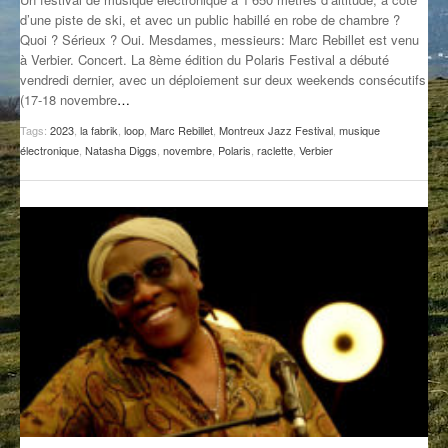
d’une piste de ski, et avec un public habillé en robe de chambre ?
GROOVE N SUN
PLUS DE MIX
Quoi ? Sérieux ? Oui. Mesdames, messieurs: Marc Rebillet est venu
à Verbier. Concert. La 8ème édition du Polaris Festival a débuté
IL ÉTAIT UNE FOIS
vendredi dernier, avec un déploiement sur deux weekends consécutifs
(17-18 novembre
…
L’ASTUCE DE LA PORTE EN BOIS
Tags:
2023
,
la fabrik
,
loop
,
Marc Rebillet
,
Montreux Jazz Festival
,
musique
LA FABRIK POÉTIK
électronique
,
Natasha Diggs
,
novembre
,
Polaris
,
raclette
,
Verbier
LA MINUTE LITTÉRAIRE
LA SOUTERRAINE
MUSIQUE DES ANTIPODES
NOS ANCIENS
SONORIK
THEME FORCE
ZIRCONIUM