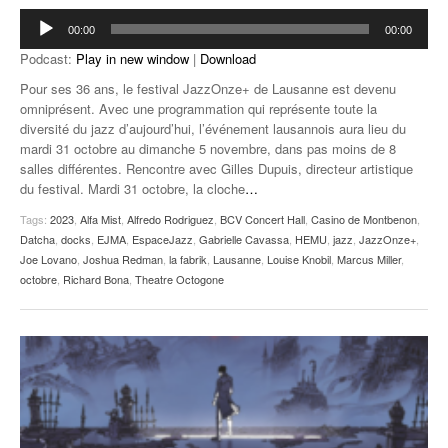
Lecteur
00:00
00:00
audio
Podcast:
Play in new window
|
Download
Pour ses 36 ans, le festival JazzOnze+ de Lausanne est devenu
omniprésent. Avec une programmation qui représente toute la
diversité du jazz d’aujourd’hui, l’événement lausannois aura lieu du
mardi 31 octobre au dimanche 5 novembre, dans pas moins de 8
salles différentes. Rencontre avec Gilles Dupuis, directeur artistique
du festival. Mardi 31 octobre, la cloche
…
Tags:
2023
,
Alfa Mist
,
Alfredo Rodriguez
,
BCV Concert Hall
,
Casino de Montbenon
,
Datcha
,
docks
,
EJMA
,
EspaceJazz
,
Gabrielle Cavassa
,
HEMU
,
jazz
,
JazzOnze+
,
Joe Lovano
,
Joshua Redman
,
la fabrik
,
Lausanne
,
Louise Knobil
,
Marcus Miller
,
octobre
,
Richard Bona
,
Theatre Octogone