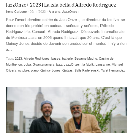
JazzOnze+ 2023 | La isla bella d’Alfredo Rodriguez
Irene Carbone
- 05/11/2023 -
A la une
,
JazzOnze+
Pour l’avant-dernière soirée du JazzOnze+, le directeur du festival se
donne son trio préféré en cadeau : señoras y señores, l’Alfredo
Rodriguez trio. Concert. Alfredo Rodriguez. Découverte internationale
du Montreux Jazz en 2006 quand il n’avait que 20 ans. C’est là que
Quincy Jones décide de devenir son producteur et mentor. Il n’y a rien
à
…
Tags:
2023
,
Alfredo Rodriguez
,
basse
,
batterie
,
Besame Mucho
,
Casino de
Montbenon
,
cuba
,
Guantanamera
,
jazz
,
JazzOnze+
,
la fabrik
,
Lausanne
,
Michael
Olivera
,
octobre
,
piano
,
Quincy Jones
,
Quizas
,
Salle Paderewski
,
Yarel Hernandez