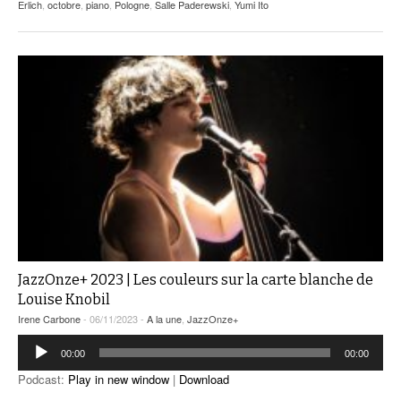
Erlich
,
octobre
,
piano
,
Pologne
,
Salle Paderewski
,
Yumi Ito
JazzOnze+ 2023 | Les couleurs sur la carte blanche de
Louise Knobil
Irene Carbone
- 06/11/2023 -
A la une
,
JazzOnze+
Lecteur
00:00
00:00
audio
Podcast:
Play in new window
|
Download