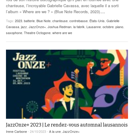
chanteuse, l’incroyable Gabrielle Cavassa, avec laquelle il a sorti
l’album « Where are we ? » (Blue Note Records, 2023).
…
Tags:
2023
,
batterie
,
Blue Note
,
chanteuse
,
contrebasse
,
États-Unis
,
Gabrielle
Cavassa
,
jazz
,
JazzOnze+
,
Joshua Redman
,
la fabrik
,
Lausanne
,
octobre
,
piano
,
saxophone
,
Theatre Octogone
,
where are we
JazzOnze+ 2023 | Le rendez-vous automnal lausannois
Irene Carbone
- 24/10/2023 -
A la une
,
JazzOnze+