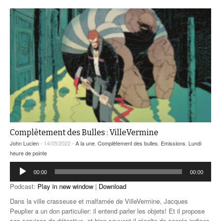
Complètement des Bulles : VilleVermine
John Lucien
- 14/05/2022 -
A la une
,
Complètement des bulles
,
Emissions
,
Lundi
heure de pointe
Lecteur
00:00
00:00
audio
Podcast:
Play in new window
|
Download
Dans la ville crasseuse et malfamée de VilleVermine, Jacques
Peuplier a un don particulier: il entend parler les objets! Et il propose
ses services de détective, et bien souvent il récolte de sacrés indices