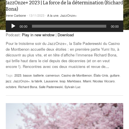
JazzOnze+ 2023 | La force de la détermination (Richard
ANCIENNES ÉMISSIONS
Bona)
Irene Carbone
- 13/11/2023 -
A la une
,
JazzOnze+
Lecteur
00:00
00:00
audio
Podcast:
Play in new window
|
Download
Pour le troisième soir du JazzOnze+, la Salle Paderewski du Casino
de Montbenon accueille deux étoiles : en première partie Yumi Ito, à
découvrir au plus vite, et en tête d’affiche l’immense Richard Bona,
qui brille haut dans le ciel depuis des décennies (et on en veut
encore !). Rencontres avec ces deux musiciens et revue de
…
Tags:
2023
,
basse
,
batterie
,
cameroun
,
Casino de Montbenon
,
États-Unis
,
guitare
,
jazz
,
JazzOnze+
,
la fabrik
,
Lausanne
,
loop
,
Markbass
,
Miami
,
Nicolas Viccaro
,
octobre
,
Richard Bona
,
Salle Paderewski
,
Sylvain Luc