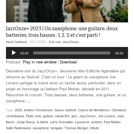
JazzOnze+ 2023 | Un saxophone, une guitare, deux
batteries, trois basses : 1, 2, 3, et c’est parti !
Irene Carbone
- 03/11/2023 -
A la une
,
JazzOnze+
Lecteur
00:00
00:00
audio
Podcast:
Play in new window
|
Download
Deuxième soir du JazzOnze+, deuxième tête d’affiche légendaire qui
retourne au festival. C’est un luxe ! Le géant du saxophone Joe
Lovano partage la scène avec un sextet assez particulier, dans un
projet en hommage au batteur Paul Motian, décédé en 2011.
Rencontre et concert. Trois basses, deux batteries, une guitare, et un
saxophone :
…
Tags:
2023
,
Anders Christensen
,
basse
,
batterie
,
Casino de Montbenon
,
Cleveland
,
contrebasse
,
États-Unis
,
guitare
,
Jakob Bro
,
jazz
,
JazzOnze+
,
Joe Lovano
,
Joey
Baron
,
Jorge Rossy
,
la fabrik
,
Larry Grenadier
,
Lausanne
,
octobre
,
Paul Motian
,
Salle Paderewski
,
saxophone
,
tarogato
,
Thomas Morgan
,
tribute