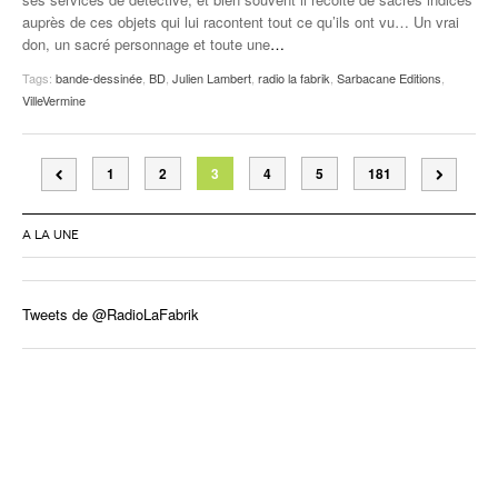
auprès de ces objets qui lui racontent tout ce qu’ils ont vu… Un vrai
don, un sacré personnage et toute une
…
Tags:
bande-dessinée
,
BD
,
Julien Lambert
,
radio la fabrik
,
Sarbacane Editions
,
VilleVermine
1
2
3
4
5
181
A LA UNE
Tweets de @RadioLaFabrik