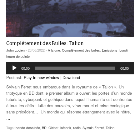
Complètement des Bulles : Talion
John Lucien
- 23/06/2022 -
A la une
,
Complètement des bulles
,
Emissions
,
Lundi
heure de pointe
Lecteur
00:00
00:00
audio
Podcast:
Play in new window
|
Download
Sylvain Ferret nous embarque dans le royaume de « Talion ». Un
triptyque en BD dont le premier album a ouvert les portes d’un monde
futuriste, cyberpunk et gothique dans lequel l’humanité est confrontée
à tous les défis : lutte des pouvoirs, virus mortel et crise écologique
sans précédent… Un monde qui résonne étrangement avec le nôtre,
…
Tags:
bande-dessinée
,
BD
,
Glénat
,
lafabrik
,
radio
,
Sylvain Ferret
,
Talion