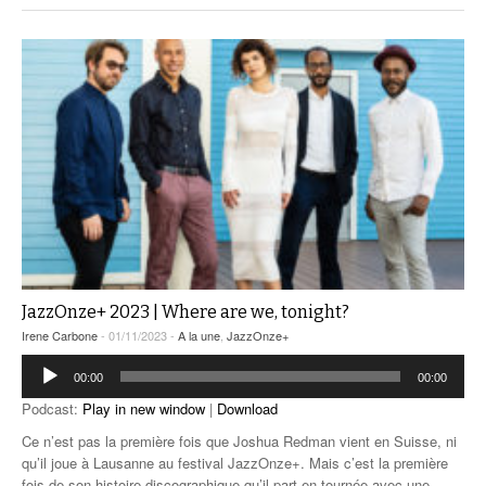
JazzOnze+ 2023 | Where are we, tonight?
Irene Carbone
- 01/11/2023 -
A la une
,
JazzOnze+
Lecteur
00:00
00:00
audio
Podcast:
Play in new window
|
Download
Ce n’est pas la première fois que Joshua Redman vient en Suisse, ni
qu’il joue à Lausanne au festival JazzOnze+. Mais c’est la première
fois de son histoire discographique qu’il part en tournée avec une