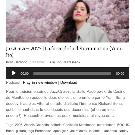
JazzOnze+ 2023 | La force de la détermination (Yumi
Ito)
Irene Carbone
- 13/11/2023 -
A la une
,
JazzOnze+
Lecteur
00:00
00:00
audio
Podcast:
Play in new window
|
Download
Pour le troisième soir du JazzOnze+, la Salle Paderewski du Casino
de Montbenon accueille deux étoiles : en première partie Yumi Ito, à
découvrir au plus vite, et en tête d’affiche l’immense Richard Bona,
qui brille haut dans le ciel depuis des décennies (et on en veut
encore !). Rencontres avec ces deux musiciens et revue de
…
Tags:
2023
,
Alessio Cazzetta
,
batterie
,
Casino de Montbenon
,
contrebasse
,
FOCUS
Basel
,
guitare
,
Iago Fernandez
,
japon
,
jazz
,
JazzOnze+
,
la fabrik
,
Lausanne
,
Nadav