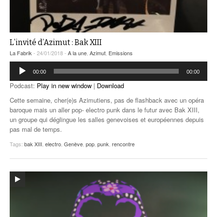
L’invité d’Azimut : Bak XIII
La Fabrik
- 24/01/2018 -
A la une
,
Azimut
,
Emissions
Lecteur
00:00
00:00
audio
Podcast:
Play in new window
|
Download
Cette semaine, cher(e)s Azimutiens, pas de flashback avec un opéra
baroque mais un aller pop- electro punk dans le futur avec Bak XIII,
un groupe qui déglingue les salles genevoises et européennes depuis
pas mal de temps.
Tags:
bak XIII
,
electro
,
Genève
,
pop
,
punk
,
rencontre