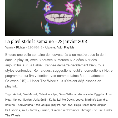
La playlist de la semaine – 22 janvier 2018
Yannick Richter
- 22/01/2018 -
A la une
,
Actu
,
Playlists
Encore une belle semaine de nouveautés à se mettre sous la dent
dans la playlist, avec 8 nouveaux morceaux à découvrir dès
aujourd’hui sur La Fabrik. L’année démarre décidément bien, tous
styles confondus. Remarques, suggestions, oublis, corrections? Notre
programmateur lira volontiers vos commentaires à cette adresse.
Calexico (US) – Under The Wheels Ils s’étaient déjà glissés en
playlist
…
Tags:
Aminé
,
Ben Mazué
,
Calexico
,
clips
,
Dana Williams
,
découverte
,
Egyptian Luvr
,
Heat
,
hiphop
,
Illusion
,
Jorja Smith
,
Katta
,
Let Me Down
,
Leyya
,
Martha's Laundry
,
nouveau
,
nouveautés
,
Odd Couple
,
playlist
,
pop
,
r&b
,
Rejjie Snow
,
rock
,
singles
,
SiR
,
sorties
,
soul
,
Stormzy
,
Suisse
,
Summer In November
,
Through The Fire
,
Under
The Wheels