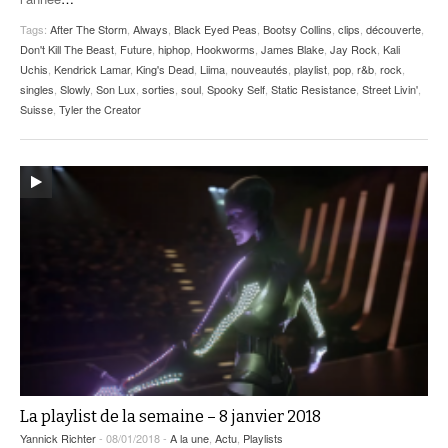
Tags:
After The Storm
,
Always
,
Black Eyed Peas
,
Bootsy Collins
,
clips
,
découverte
,
Don't Kill The Beast
,
Future
,
hiphop
,
Hookworms
,
James Blake
,
Jay Rock
,
Kali
Uchis
,
Kendrick Lamar
,
King's Dead
,
Liima
,
nouveautés
,
playlist
,
pop
,
r&b
,
rock
,
singles
,
Slowly
,
Son Lux
,
sorties
,
soul
,
Spooky Self
,
Static Resistance
,
Street Livin'
,
Suisse
,
Tyler the Creator
La playlist de la semaine – 8 janvier 2018
Yannick Richter
- 08/01/2018 -
A la une
,
Actu
,
Playlists