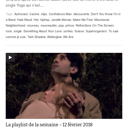
single Yoga qui n’est
…
Tags:
Astronaut
,
Canine
,
clips
,
Confidence Man
,
découverte
,
Don't You Know I'm in
a Band
,
Halo Maud
,
Her
,
hiphop
,
Janelle Monae
,
Make Me Feel
,
Mansionair
,
Neighborhood
,
nouveau
,
nouveautés
,
pop
,
prince
,
Reflections On The Screen
,
rock
,
single
,
Something About Your Love
,
sorties
,
Suisse
,
Superorganism
,
Tu sais
comme je suis
,
Twin Shadow
,
Waterglow
,
We Are
La playlist de la semaine – 12 février 2018