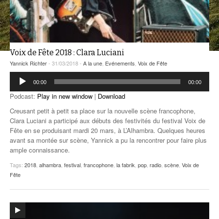
ANCIENNES ÉMISSIONS
Voix de Fête 2018 : Clara Luciani
Yannick Richter
- 31/03/2018 -
A la une
,
Evénements
,
Voix de Fête
Lecteur
00:00
00:00
audio
Podcast:
Play in new window
|
Download
Creusant petit à petit sa place sur la nouvelle scène francophone,
Clara Luciani a participé aux débuts des festivités du festival Voix de
Fête en se produisant mardi 20 mars, à L’Alhambra. Quelques heures
avant sa montée sur scène, Yannick a pu la rencontrer pour faire plus
ample connaissance.
Tags:
2018
,
alhambra
,
festival
,
francophone
,
la fabrik
,
pop
,
radio
,
scène
,
Voix de
Fête