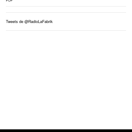
POP
Tweets de @RadioLaFabrik