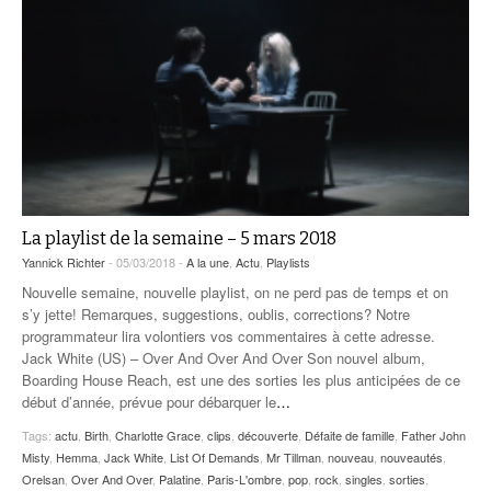
La playlist de la semaine – 5 mars 2018
Yannick Richter
- 05/03/2018 -
A la une
,
Actu
,
Playlists
Nouvelle semaine, nouvelle playlist, on ne perd pas de temps et on
s’y jette! Remarques, suggestions, oublis, corrections? Notre
programmateur lira volontiers vos commentaires à cette adresse.
Jack White (US) – Over And Over And Over Son nouvel album,
Boarding House Reach, est une des sorties les plus anticipées de ce
début d’année, prévue pour débarquer le
…
Tags:
actu
,
Birth
,
Charlotte Grace
,
clips
,
découverte
,
Défaite de famille
,
Father John
Misty
,
Hemma
,
Jack White
,
List Of Demands
,
Mr Tillman
,
nouveau
,
nouveautés
,
Orelsan
,
Over And Over
,
Palatine
,
Paris-L'ombre
,
pop
,
rock
,
singles
,
sorties
,