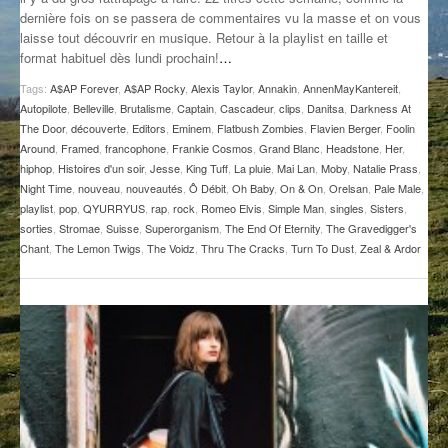
dernière fois on se passera de commentaires vu la masse et on vous
GROOVE N SUN
PLUS DE MIX
laisse tout découvrir en musique. Retour à la playlist en taille et
format habituel dès lundi prochain!
…
IL ÉTAIT UNE FOIS
Tags:
A$AP Forever
,
A$AP Rocky
,
Alexis Taylor
,
Annakin
,
AnnenMayKantereit
,
L’ASTUCE DE LA PORTE EN BOIS
Autopilote
,
Belleville
,
Brutalisme
,
Captain
,
Cascadeur
,
clips
,
Danitsa
,
Darkness At
The Door
,
découverte
,
Editors
,
Eminem
,
Flatbush Zombies
,
Flavien Berger
,
Foolin
LA FABRIK POÉTIK
Around
,
Framed
,
francophone
,
Frankie Cosmos
,
Grand Blanc
,
Headstone
,
Her
,
hiphop
,
Histoires d'un soir
,
Jesse
,
King Tuff
,
La pluie
,
Mai Lan
,
Moby
,
Natalie Prass
,
Night Time
,
nouveau
,
nouveautés
,
Ô Débit
,
Oh Baby
,
On & On
,
Orelsan
,
Pale Male
,
LA MINUTE LITTÉRAIRE
playlist
,
pop
,
QYURRYUS
,
rap
,
rock
,
Romeo Elvis
,
Simple Man
,
singles
,
Sisters
,
sorties
,
Stromae
,
Suisse
,
Superorganism
,
The End Of Eternity
,
The Gravedigger's
LA SOUTERRAINE
Chant
,
The Lemon Twigs
,
The Voidz
,
Thru The Cracks
,
Turn To Dust
,
Zeal & Ardor
MUSIQUE DES ANTIPODES
NOS ANCIENS
SONORIK
THEME FORCE
ZIRCONIUM