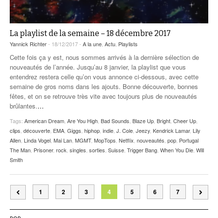
La playlist de la semaine – 18 décembre 2017
Yannick Richter
- 18/12/2017 -
A la une
,
Actu
,
Playlists
Cette fois ça y est, nous sommes arrivés à la dernière sélection de
nouveautés de l’année. Jusqu’au 8 janvier, la playlist que vous
entendrez restera celle qu’on vous annonce ci-dessous, avec cette
semaine de gros noms dans les ajouts. Bonne découverte, bonnes
fêtes, et on se retrouve très vite avec toujours plus de nouveautés
brûlantes.
…
Tags:
American Dream
,
Are You High
,
Bad Sounds
,
Blaze Up
,
Bright
,
Cheer Up
,
clips
,
découverte
,
EMA
,
Giggs
,
hiphop
,
indie
,
J. Cole
,
Jeezy
,
Kendrick Lamar
,
Lily
Allen
,
Linda Vogel
,
Mai Lan
,
MGMT
,
MopTops
,
Netflix
,
nouveautés
,
pop
,
Portugal
The Man
,
Prisoner
,
rock
,
singles
,
sorties
,
Suisse
,
Trigger Bang
,
When You Die
,
Will
Smith
1
2
3
4
5
6
7