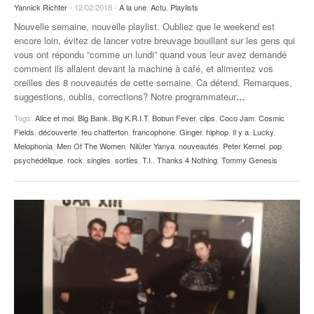
Yannick Richter
- 12/02/2018 -
A la une
,
Actu
,
Playlists
Nouvelle semaine, nouvelle playlist. Oubliez que le weekend est
encore loin, évitez de lancer votre breuvage bouillant sur les gens qui
vous ont répondu “comme un lundi” quand vous leur avez demandé
comment ils allaient devant la machine à café, et alimentez vos
oreilles des 8 nouveautés de cette semaine. Ca détend. Remarques,
suggestions, oublis, corrections? Notre programmateur
…
Tags:
Alice et moi
,
Big Bank
,
Big K.R.I.T
,
Bobun Fever
,
clips
,
Coco Jam
,
Cosmic
Fields
,
découverte
,
feu chatterton
,
francophone
,
Ginger
,
hiphop
,
Il y a
,
Lucky
,
Melophonia
,
Men Of The Women
,
Nilüfer Yanya
,
nouveautés
,
Peter Kernel
,
pop
,
psychédélique
,
rock
,
singles
,
sorties
,
T.I.
,
Thanks 4 Nothing
,
Tommy Genesis