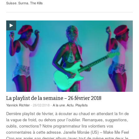
Suisse
,
Surma
,
The Kills
La playlist de la semaine – 26 février 2018
Yannick Richter
- 26/02/2018 -
A la une
,
Actu
,
Playlists
Dernière playlist de février, à écouter au chaud en attendant la fin de
la vague de froid, ou dehors pour l’oublier. Remarques, suggestions,
oublis, corrections? Notre programmateur lira volontiers vos
commentaires à cette adresse. Janelle Monáe (US) – Make Me Feel
Cinq ans après son dernier album (avec tout de même entre deux le