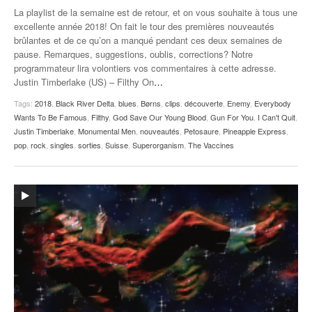
La playlist de la semaine est de retour, et on vous souhaite à tous une
excellente année 2018! On fait le tour des premières nouveautés
brûlantes et de ce qu’on a manqué pendant ces deux semaines de
pause. Remarques, suggestions, oublis, corrections? Notre
programmateur lira volontiers vos commentaires à cette adresse.
Justin Timberlake (US) – Filthy On
…
Tags:
2018
,
Black River Delta
,
blues
,
Børns
,
clips
,
découverte
,
Enemy
,
Everybody
Wants To Be Famous
,
Filthy
,
God Save Our Young Blood
,
Gun For You
,
I Can't Quit
,
Justin Timberlake
,
Monumental Men
,
nouveautés
,
Petosaure
,
Pineapple Express
,
pop
,
rock
,
singles
,
sorties
,
Suisse
,
Superorganism
,
The Vaccines